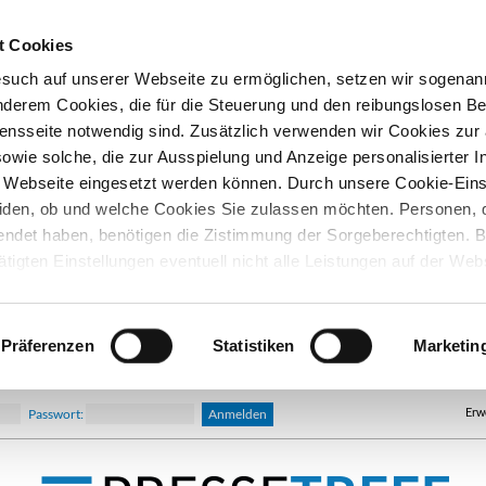
t Cookies
esuch auf unserer Webseite zu ermöglichen, setzen wir sogenan
nderem Cookies, die für die Steuerung und den reibungslosen Be
nsseite notwendig sind. Zusätzlich verwenden wir Cookies zu
owie solche, die zur Ausspielung und Anzeige personalisierter I
Webseite eingesetzt werden können. Durch unsere Cookie-Eins
iden, ob und welche Cookies Sie zulassen möchten. Personen, d
lendet haben, benötigen die Zistimmung der Sorgeberechtigten. B
ätigten Einstellungen eventuell nicht alle Leistungen auf der Web
hre Einwilligung können Sie jederzeit widerrufen und in den Coo
d ändern. In unseren
Datenschutzhinweisen
finden Sie weitere
nen.
Präferenzen
Statistiken
Marketin
Erw
Passwort: