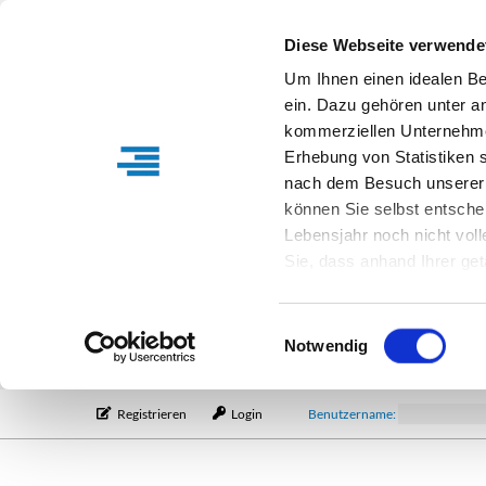
Diese Webseite verwende
Um Ihnen einen idealen B
ein. Dazu gehören unter a
kommerziellen Unternehme
Erhebung von Statistiken s
nach dem Besuch unserer 
können Sie selbst entsche
Lebensjahr noch nicht vol
Sie, dass anhand Ihrer get
Verfügung stehen können. I
Einstellungen entsprechen
Einwilligungsauswahl
entsprechende Informatio
Notwendig
Registrieren
Login
Benutzername: