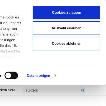
Cookies zulassen
nte Cookies
trieb unserer
Auswahl erlauben
r anonymen
nhalte auch
tellungen
Cookies ablehnen
ie das 16.
itte beachten
seite zur
kie-
g
Details zeigen
eiterte Suche