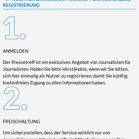
REGISTRIERUNG
Kultur/Literatur
Fahrrad/E-Bike
Landschaft/Berge
Rund ums Haus
TECHNIK
Mode
Mobilität
Meer
Garten
Technik
Soziales/Umwelt
Städte/Kultur
Haus
Hardware/Software
Sport
Weitere Reisethemen
Ratgeber
Kommunikation/Internet
Trendy
Wohnen/Leben
Digitalisierung/Multimedia
ANMELDEN
Wellness
Trends/Mobil
Der Pressetreff ist ein exklusives Angebot von Journalisten für
Journalisten. Haben Sie bitte Verständnis, wenn wir Sie bitten,
sich hier einmalig als Nutzer zu registrieren, damit Sie künftig
kostenfreien Zugang zu allen Informationen haben.
FREISCHALTUNG
Um sicherzustellen, dass der Service wirklich nur von