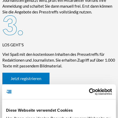
Journalisten genutzt wird, prüft ein Mitarbeiter von uns Ihre
Anmeldung und schaltet Sie dann manuell frei. Erst dann können
Sie die Angebote des Presstreffs vollständig nutzen.
LOS GEHT’S
Viel Spaß mit den kostenlosen Inhalten des Pressetreffs für
Redaktionen und Journalisten. Sie erhalten Zugriff auf über 1.000
Texte mit passendem Bildmaterial.
Jetzt registrieren
Diese Webseite verwendet Cookies
WICHTIGE INFORMATIONEN RUND UM DEN
PRESSETREFF