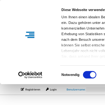
Diese Webseite verwende
Um Ihnen einen idealen B
ein. Dazu gehören unter a
kommerziellen Unternehme
Erhebung von Statistiken s
nach dem Besuch unserer 
können Sie selbst entsche
Lebensjahr noch nicht vol
Sie, dass anhand Ihrer get
Verfügung stehen können. I
Einstellungen entsprechen
Einwilligungsauswahl
entsprechende Informatio
Notwendig
Registrieren
Login
Benutzername: