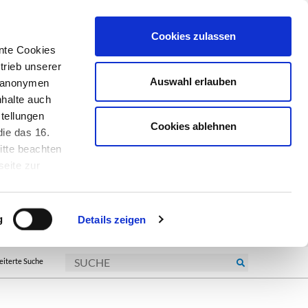
Cookies zulassen
nte Cookies
trieb unserer
Auswahl erlauben
r anonymen
nhalte auch
tellungen
Cookies ablehnen
ie das 16.
itte beachten
seite zur
kie-
g
Details zeigen
eiterte Suche