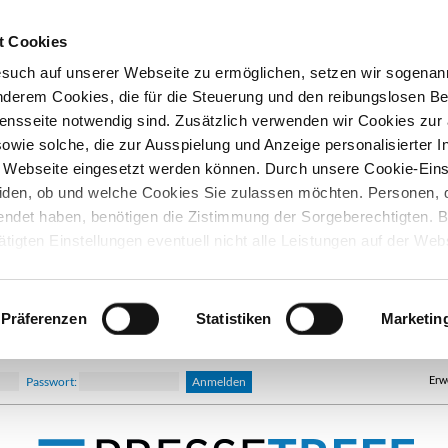
t Cookies
esuch auf unserer Webseite zu ermöglichen, setzen wir sogenan
nderem Cookies, die für die Steuerung und den reibungslosen Be
nsseite notwendig sind. Zusätzlich verwenden wir Cookies zu
owie solche, die zur Ausspielung und Anzeige personalisierter I
Webseite eingesetzt werden können. Durch unsere Cookie-Eins
iden, ob und welche Cookies Sie zulassen möchten. Personen, d
lendet haben, benötigen die Zistimmung der Sorgeberechtigten. B
ätigten Einstellungen eventuell nicht alle Leistungen auf der Web
hre Einwilligung können Sie jederzeit widerrufen und in den Coo
d ändern. In unseren
Datenschutzhinweisen
finden Sie weitere
nen.
Präferenzen
Statistiken
Marketin
Erw
Passwort: