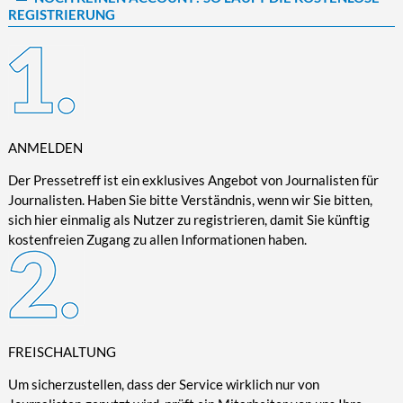
REGISTRIERUNG
Kultur/Literatur
Fahrrad/E-Bike
Landschaft/Berge
Rund ums Haus
TECHNIK
Mode
Mobilität
Meer
Garten
Technik
Soziales/Umwelt
Städte/Kultur
Haus
Hardware/Software
Sport
Weitere Reisethemen
Ratgeber
Kommunikation/Internet
Trendy
Wohnen/Leben
Digitalisierung/Multimedia
ANMELDEN
Wellness
Trends/Mobil
Der Pressetreff ist ein exklusives Angebot von Journalisten für
Journalisten. Haben Sie bitte Verständnis, wenn wir Sie bitten,
sich hier einmalig als Nutzer zu registrieren, damit Sie künftig
kostenfreien Zugang zu allen Informationen haben.
FREISCHALTUNG
Um sicherzustellen, dass der Service wirklich nur von