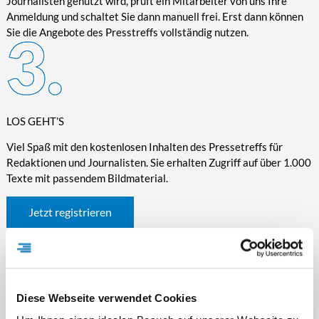
Journalisten genutzt wird, prüft ein Mitarbeiter von uns Ihre
Anmeldung und schaltet Sie dann manuell frei. Erst dann können
Sie die Angebote des Presstreffs vollständig nutzen.
LOS GEHT’S
Viel Spaß mit den kostenlosen Inhalten des Pressetreffs für
Redaktionen und Journalisten. Sie erhalten Zugriff auf über 1.000
Texte mit passendem Bildmaterial.
Jetzt registrieren
Diese Webseite verwendet Cookies
WICHTIGE INFORMATIONEN RUND UM DEN
PRESSETREFF