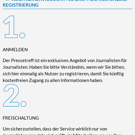
REGISTRIERUNG
Kultur/Literatur
Fahrrad/E-Bike
Landschaft/Berge
Rund ums Haus
TECHNIK
Mode
Mobilität
Meer
Garten
Technik
Soziales/Umwelt
Städte/Kultur
Haus
Hardware/Software
Sport
Weitere Reisethemen
Ratgeber
Kommunikation/Internet
Trendy
Wohnen/Leben
Digitalisierung/Multimedia
ANMELDEN
Wellness
Trends/Mobil
Der Pressetreff ist ein exklusives Angebot von Journalisten für
Journalisten. Haben Sie bitte Verständnis, wenn wir Sie bitten,
sich hier einmalig als Nutzer zu registrieren, damit Sie künftig
kostenfreien Zugang zu allen Informationen haben.
FREISCHALTUNG
Um sicherzustellen, dass der Service wirklich nur von