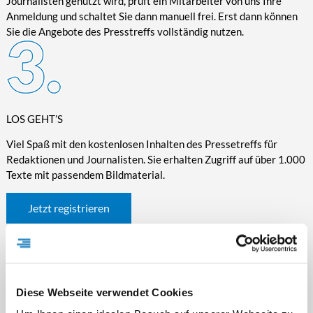
Journalisten genutzt wird, prüft ein Mitarbeiter von uns Ihre
Anmeldung und schaltet Sie dann manuell frei. Erst dann können
Sie die Angebote des Presstreffs vollständig nutzen.
LOS GEHT’S
Viel Spaß mit den kostenlosen Inhalten des Pressetreffs für
Redaktionen und Journalisten. Sie erhalten Zugriff auf über 1.000
Texte mit passendem Bildmaterial.
Jetzt registrieren
Diese Webseite verwendet Cookies
WICHTIGE INFORMATIONEN RUND UM DEN
PRESSETREFF