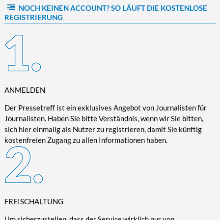
NOCH KEINEN ACCOUNT? SO LÄUFT DIE KOSTENLOSE
Kultur/Literatur
Fahrrad/E-Bike
Landschaft/Berge
Rund ums Haus
TECHNIK
REGISTRIERUNG
Mode
Mobilität
Meer
Garten
Technik
Soziales/Umwelt
Städte/Kultur
Haus
Hardware/Software
Sport
Weitere Reisethemen
Ratgeber
Kommunikation/Internet
Trendy
Wohnen/Leben
Digitalisierung/Multimedia
Wellness
ANMELDEN
Trends/Mobil
Der Pressetreff ist ein exklusives Angebot von Journalisten für
Journalisten. Haben Sie bitte Verständnis, wenn wir Sie bitten,
sich hier einmalig als Nutzer zu registrieren, damit Sie künftig
kostenfreien Zugang zu allen Informationen haben.
FREISCHALTUNG
Um sicherzustellen, dass der Service wirklich nur von