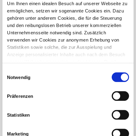
PRESSETREFF
Um Ihnen einen idealen Besuch auf unserer Webseite zu
ermöglichen, setzen wir sogenannte Cookies ein. Dazu
gehören unter anderem Cookies, die für die Steuerung
und den reibungslosen Betrieb unserer kommerziellen
Unternehmensseite notwendig sind. Zusätzlich
verwenden wir Cookies zur anonymen Erhebung von
Statistiken sowie solche, die zur Ausspielung und
Anzeige personalisierter Inhalte auch nach dem Besuch
unserer Webseite eingesetzt werden können. Durch
unsere Cookie-Einstellungen können Sie selbst
Einwilligungsauswahl
entscheiden, ob und welche Cookies Sie zulassen
Notwendig
möchten. Personen, die das 16. Lebensjahr noch nicht
vollendet haben, benötigen die Zistimmung der
Präferenzen
Sorgeberechtigten. Bitte beachten Sie, dass anhand Ihrer
getätigten Einstellungen eventuell nicht alle Leistungen
FÜR WEN IST DER PRESSETREFF?
auf der Webseite zur Verfügung stehen können. Ihre
Statistiken
Der Pressetreff ist ein Fachportal für freie und feste Redakteure,
Einwilligung können Sie jederzeit widerrufen und in den
journalistisch tätige Mitarbeiter, Dokumentare und Volontäre in
Cookie-Einstellungen entsprechend ändern. In unseren
Deutschland. Unsere Artikel dürfen und sollen in Zeitschriften,
Marketing
Datenschutzhinweisen
finden Sie weitere