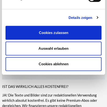
Zeitungen, Anzeigenblättern und vielen anderen Print- und
entsprechende Informationen.
Online-Medien veröffentlicht werden.
Details zeigen
Cookies zulassen
Auswahl erlauben
Cookies ablehnen
IST DAS WIRKLICH ALLES KOSTENFREI?
JA! Die Texte und Bilder sind zur redaktionellen Verwendung
wirklich absolut kostenfrei. Es gibt keine Premium-Abos oder
dergleichen. Wir finanzieren unsere redaktionellen