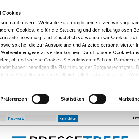
t Cookies
esuch auf unserer Webseite zu ermöglichen, setzen wir sogenan
nderem Cookies, die für die Steuerung und den reibungslosen Be
nsseite notwendig sind. Zusätzlich verwenden wir Cookies zu
owie solche, die zur Ausspielung und Anzeige personalisierter I
Webseite eingesetzt werden können. Durch unsere Cookie-Eins
iden, ob und welche Cookies Sie zulassen möchten. Personen, d
lendet haben, benötigen die Zistimmung der Sorgeberechtigten. B
ätigten Einstellungen eventuell nicht alle Leistungen auf der Web
hre Einwilligung können Sie jederzeit widerrufen und in den Coo
d ändern. In unseren
Datenschutzhinweisen
finden Sie weitere
nen.
Präferenzen
Statistiken
Marketin
Erw
Passwort: