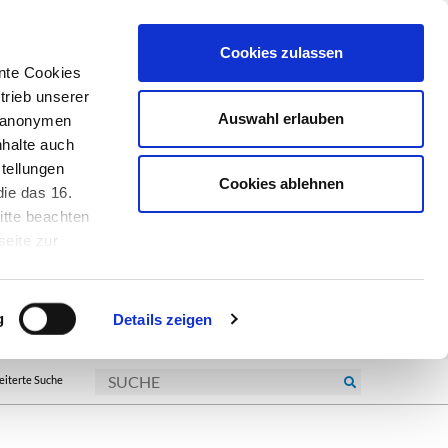
Cookies zulassen
nte Cookies
trieb unserer
Auswahl erlauben
r anonymen
nhalte auch
tellungen
Cookies ablehnen
ie das 16.
itte beachten
seite zur
kie-
g
Details zeigen
eiterte Suche