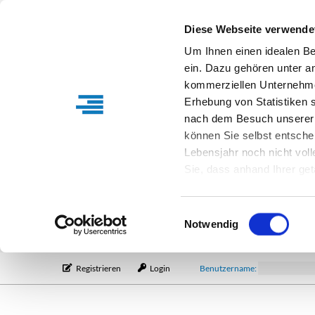
Diese Webseite verwende
Um Ihnen einen idealen B
ein. Dazu gehören unter a
kommerziellen Unternehme
Erhebung von Statistiken s
nach dem Besuch unserer 
können Sie selbst entsche
Lebensjahr noch nicht vol
Sie, dass anhand Ihrer get
Verfügung stehen können. I
Einstellungen entsprechen
Einwilligungsauswahl
entsprechende Informatio
Notwendig
Registrieren
Login
Benutzername: