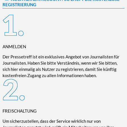
REGISTRIERUNG
Kultur/Literatur
Fahrrad/E-Bike
Landschaft/Berge
Rund ums Haus
TECHNIK
Mode
Mobilität
Meer
Garten
Technik
Soziales/Umwelt
Städte/Kultur
Haus
Hardware/Software
Sport
Weitere Reisethemen
Ratgeber
Kommunikation/Internet
Trendy
Wohnen/Leben
Digitalisierung/Multimedia
ANMELDEN
Wellness
Trends/Mobil
Der Pressetreff ist ein exklusives Angebot von Journalisten für
Journalisten. Haben Sie bitte Verständnis, wenn wir Sie bitten,
sich hier einmalig als Nutzer zu registrieren, damit Sie künftig
kostenfreien Zugang zu allen Informationen haben.
FREISCHALTUNG
Um sicherzustellen, dass der Service wirklich nur von