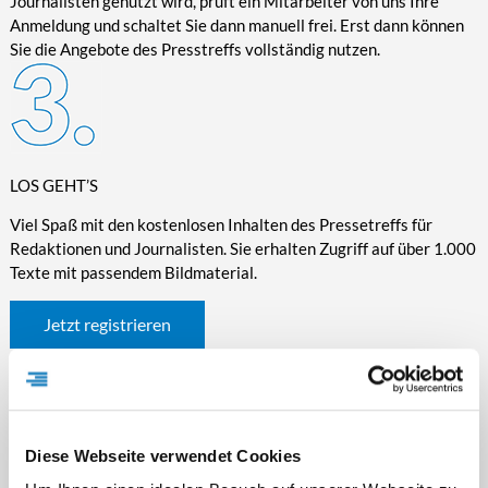
Journalisten genutzt wird, prüft ein Mitarbeiter von uns Ihre
Anmeldung und schaltet Sie dann manuell frei. Erst dann können
Sie die Angebote des Presstreffs vollständig nutzen.
LOS GEHT’S
Viel Spaß mit den kostenlosen Inhalten des Pressetreffs für
Redaktionen und Journalisten. Sie erhalten Zugriff auf über 1.000
Texte mit passendem Bildmaterial.
Jetzt registrieren
Diese Webseite verwendet Cookies
WICHTIGE INFORMATIONEN RUND UM DEN
PRESSETREFF