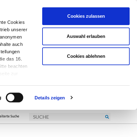
Cookies zulassen
nte Cookies
trieb unserer
Auswahl erlauben
r anonymen
nhalte auch
tellungen
Cookies ablehnen
ie das 16.
itte beachten
seite zur
kie-
g
Details zeigen
eiterte Suche