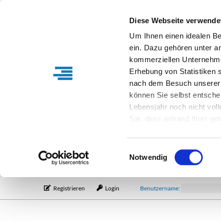
Diese Webseite verwende
Um Ihnen einen idealen B
ein. Dazu gehören unter a
kommerziellen Unternehme
Erhebung von Statistiken s
nach dem Besuch unserer 
können Sie selbst entsche
Lebensjahr noch nicht vol
Sie, dass anhand Ihrer get
Verfügung stehen können. I
Einstellungen entsprechen
Einwilligungsauswahl
entsprechende Informatio
Notwendig
Registrieren
Login
Benutzername: