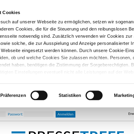
t Cookies
esuch auf unserer Webseite zu ermöglichen, setzen wir sogenan
nderem Cookies, die für die Steuerung und den reibungslosen Be
nsseite notwendig sind. Zusätzlich verwenden wir Cookies zu
owie solche, die zur Ausspielung und Anzeige personalisierter I
Webseite eingesetzt werden können. Durch unsere Cookie-Eins
iden, ob und welche Cookies Sie zulassen möchten. Personen, d
lendet haben, benötigen die Zistimmung der Sorgeberechtigten. B
ätigten Einstellungen eventuell nicht alle Leistungen auf der Web
hre Einwilligung können Sie jederzeit widerrufen und in den Coo
d ändern. In unseren
Datenschutzhinweisen
finden Sie weitere
nen.
Präferenzen
Statistiken
Marketin
Erw
Passwort: