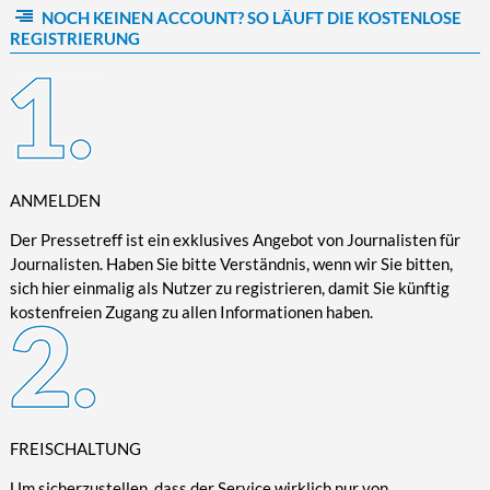
NOCH KEINEN ACCOUNT? SO LÄUFT DIE KOSTENLOSE
Kultur/Literatur
Fahrrad/E-Bike
Landschaft/Berge
Rund ums Haus
TECHNIK
REGISTRIERUNG
Mode
Mobilität
Meer
Garten
Technik
Soziales/Umwelt
Städte/Kultur
Haus
Hardware/Software
Sport
Weitere Reisethemen
Ratgeber
Kommunikation/Internet
Trendy
Wohnen/Leben
Digitalisierung/Multimedia
Wellness
ANMELDEN
Trends/Mobil
Der Pressetreff ist ein exklusives Angebot von Journalisten für
Journalisten. Haben Sie bitte Verständnis, wenn wir Sie bitten,
sich hier einmalig als Nutzer zu registrieren, damit Sie künftig
kostenfreien Zugang zu allen Informationen haben.
FREISCHALTUNG
Um sicherzustellen, dass der Service wirklich nur von