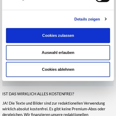
Zeitungen, Anzeigenblättern und vielen anderen Print- und
entsprechende Informationen.
Online-Medien veröffentlicht werden.
Details zeigen
Cookies zulassen
Auswahl erlauben
Cookies ablehnen
IST DAS WIRKLICH ALLES KOSTENFREI?
JA! Die Texte und Bilder sind zur redaktionellen Verwendung
wirklich absolut kostenfrei. Es gibt keine Premium-Abos oder
dergleichen. Wir finanzieren unsere redaktionellen