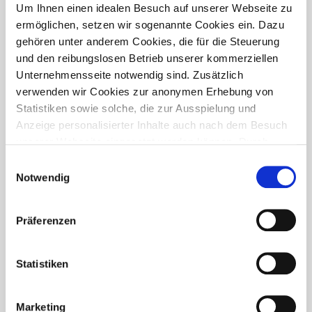
PRESSETREFF
Um Ihnen einen idealen Besuch auf unserer Webseite zu
ermöglichen, setzen wir sogenannte Cookies ein. Dazu
gehören unter anderem Cookies, die für die Steuerung
und den reibungslosen Betrieb unserer kommerziellen
Unternehmensseite notwendig sind. Zusätzlich
verwenden wir Cookies zur anonymen Erhebung von
Statistiken sowie solche, die zur Ausspielung und
Anzeige personalisierter Inhalte auch nach dem Besuch
unserer Webseite eingesetzt werden können. Durch
unsere Cookie-Einstellungen können Sie selbst
Einwilligungsauswahl
entscheiden, ob und welche Cookies Sie zulassen
Notwendig
möchten. Personen, die das 16. Lebensjahr noch nicht
vollendet haben, benötigen die Zistimmung der
Präferenzen
Sorgeberechtigten. Bitte beachten Sie, dass anhand Ihrer
getätigten Einstellungen eventuell nicht alle Leistungen
FÜR WEN IST DER PRESSETREFF?
auf der Webseite zur Verfügung stehen können. Ihre
Statistiken
Der Pressetreff ist ein Fachportal für freie und feste Redakteure,
Einwilligung können Sie jederzeit widerrufen und in den
journalistisch tätige Mitarbeiter, Dokumentare und Volontäre in
Cookie-Einstellungen entsprechend ändern. In unseren
Deutschland. Unsere Artikel dürfen und sollen in Zeitschriften,
Marketing
Datenschutzhinweisen
finden Sie weitere