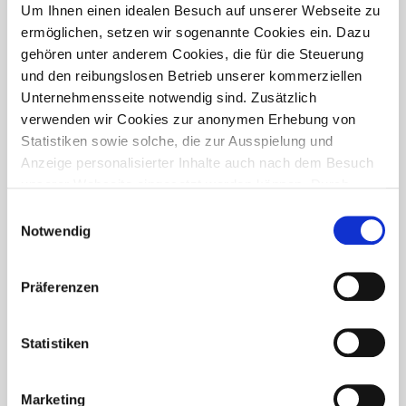
PRESSETREFF
Um Ihnen einen idealen Besuch auf unserer Webseite zu
ermöglichen, setzen wir sogenannte Cookies ein. Dazu
gehören unter anderem Cookies, die für die Steuerung
und den reibungslosen Betrieb unserer kommerziellen
Unternehmensseite notwendig sind. Zusätzlich
verwenden wir Cookies zur anonymen Erhebung von
Statistiken sowie solche, die zur Ausspielung und
Anzeige personalisierter Inhalte auch nach dem Besuch
unserer Webseite eingesetzt werden können. Durch
unsere Cookie-Einstellungen können Sie selbst
Einwilligungsauswahl
entscheiden, ob und welche Cookies Sie zulassen
Notwendig
möchten. Personen, die das 16. Lebensjahr noch nicht
vollendet haben, benötigen die Zistimmung der
Präferenzen
Sorgeberechtigten. Bitte beachten Sie, dass anhand Ihrer
getätigten Einstellungen eventuell nicht alle Leistungen
FÜR WEN IST DER PRESSETREFF?
auf der Webseite zur Verfügung stehen können. Ihre
Statistiken
Der Pressetreff ist ein Fachportal für freie und feste Redakteure,
Einwilligung können Sie jederzeit widerrufen und in den
journalistisch tätige Mitarbeiter, Dokumentare und Volontäre in
Cookie-Einstellungen entsprechend ändern. In unseren
Deutschland. Unsere Artikel dürfen und sollen in Zeitschriften,
Marketing
Datenschutzhinweisen
finden Sie weitere