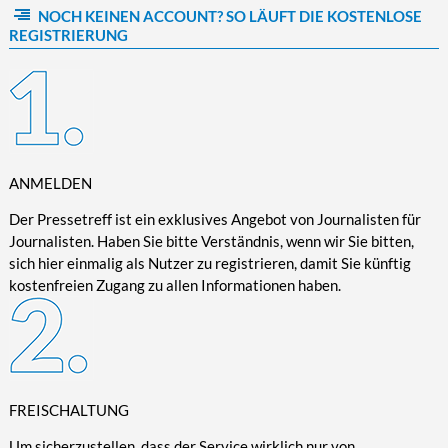
NOCH KEINEN ACCOUNT? SO LÄUFT DIE KOSTENLOSE
Kultur/Literatur
Fahrrad/E-Bike
Landschaft/Berge
Rund ums Haus
TECHNIK
REGISTRIERUNG
Mode
Mobilität
Meer
Garten
Technik
Soziales/Umwelt
Städte/Kultur
Haus
Hardware/Software
Sport
Weitere Reisethemen
Ratgeber
Kommunikation/Internet
Trendy
Wohnen/Leben
Digitalisierung/Multimedia
Wellness
ANMELDEN
Trends/Mobil
Der Pressetreff ist ein exklusives Angebot von Journalisten für
Journalisten. Haben Sie bitte Verständnis, wenn wir Sie bitten,
sich hier einmalig als Nutzer zu registrieren, damit Sie künftig
kostenfreien Zugang zu allen Informationen haben.
FREISCHALTUNG
Um sicherzustellen, dass der Service wirklich nur von