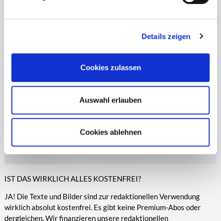
Zeitungen, Anzeigenblättern und vielen anderen Print- und
entsprechende Informationen.
Online-Medien veröffentlicht werden.
Details zeigen
Cookies zulassen
Auswahl erlauben
Cookies ablehnen
IST DAS WIRKLICH ALLES KOSTENFREI?
JA! Die Texte und Bilder sind zur redaktionellen Verwendung
wirklich absolut kostenfrei. Es gibt keine Premium-Abos oder
dergleichen. Wir finanzieren unsere redaktionellen