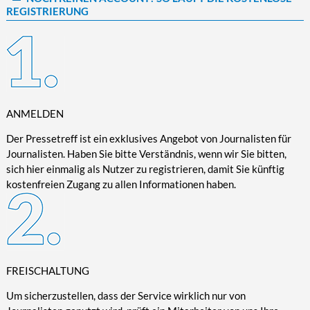
REGISTRIERUNG
Kultur/Literatur
Fahrrad/E-Bike
Landschaft/Berge
Rund ums Haus
TECHNIK
Mode
Mobilität
Meer
Garten
Technik
Soziales/Umwelt
Städte/Kultur
Haus
Hardware/Software
Sport
Weitere Reisethemen
Ratgeber
Kommunikation/Internet
Trendy
Wohnen/Leben
Digitalisierung/Multimedia
ANMELDEN
Wellness
Trends/Mobil
Der Pressetreff ist ein exklusives Angebot von Journalisten für
Journalisten. Haben Sie bitte Verständnis, wenn wir Sie bitten,
sich hier einmalig als Nutzer zu registrieren, damit Sie künftig
kostenfreien Zugang zu allen Informationen haben.
FREISCHALTUNG
Um sicherzustellen, dass der Service wirklich nur von