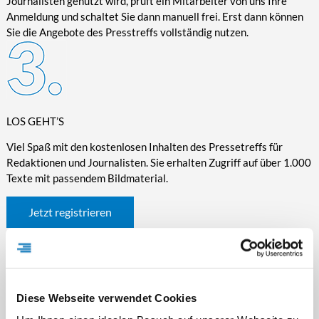
Journalisten genutzt wird, prüft ein Mitarbeiter von uns Ihre
Anmeldung und schaltet Sie dann manuell frei. Erst dann können
Sie die Angebote des Presstreffs vollständig nutzen.
LOS GEHT’S
Viel Spaß mit den kostenlosen Inhalten des Pressetreffs für
Redaktionen und Journalisten. Sie erhalten Zugriff auf über 1.000
Texte mit passendem Bildmaterial.
Jetzt registrieren
Diese Webseite verwendet Cookies
WICHTIGE INFORMATIONEN RUND UM DEN
PRESSETREFF