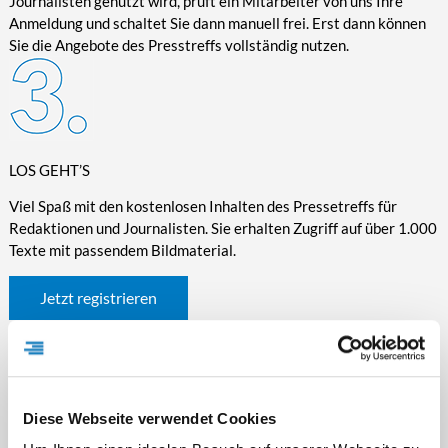
Journalisten genutzt wird, prüft ein Mitarbeiter von uns Ihre
Anmeldung und schaltet Sie dann manuell frei. Erst dann können
Sie die Angebote des Presstreffs vollständig nutzen.
LOS GEHT’S
Viel Spaß mit den kostenlosen Inhalten des Pressetreffs für
Redaktionen und Journalisten. Sie erhalten Zugriff auf über 1.000
Texte mit passendem Bildmaterial.
Jetzt registrieren
Diese Webseite verwendet Cookies
WICHTIGE INFORMATIONEN RUND UM DEN
PRESSETREFF