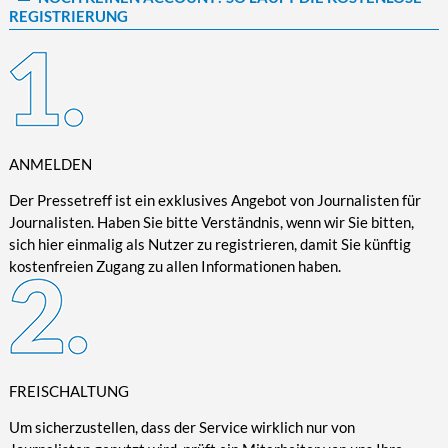
REGISTRIERUNG
Kultur/Literatur
Fahrrad/E-Bike
Landschaft/Berge
Rund ums Haus
TECHNIK
Mode
Mobilität
Meer
Garten
Technik
Soziales/Umwelt
Städte/Kultur
Haus
Hardware/Software
Sport
Weitere Reisethemen
Ratgeber
Kommunikation/Internet
Trendy
Wohnen/Leben
Digitalisierung/Multimedia
ANMELDEN
Wellness
Trends/Mobil
Der Pressetreff ist ein exklusives Angebot von Journalisten für
Journalisten. Haben Sie bitte Verständnis, wenn wir Sie bitten,
sich hier einmalig als Nutzer zu registrieren, damit Sie künftig
kostenfreien Zugang zu allen Informationen haben.
FREISCHALTUNG
Um sicherzustellen, dass der Service wirklich nur von