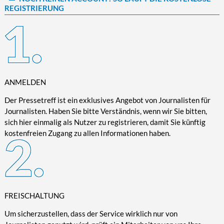
REGISTRIERUNG
Kultur/Literatur
Fahrrad/E-Bike
Landschaft/Berge
Rund ums Haus
TECHNIK
Mode
Mobilität
Meer
Garten
Technik
Soziales/Umwelt
Städte/Kultur
Haus
Hardware/Software
Sport
Weitere Reisethemen
Ratgeber
Kommunikation/Internet
Trendy
Wohnen/Leben
Digitalisierung/Multimedia
ANMELDEN
Wellness
Trends/Mobil
Der Pressetreff ist ein exklusives Angebot von Journalisten für
Journalisten. Haben Sie bitte Verständnis, wenn wir Sie bitten,
sich hier einmalig als Nutzer zu registrieren, damit Sie künftig
kostenfreien Zugang zu allen Informationen haben.
FREISCHALTUNG
Um sicherzustellen, dass der Service wirklich nur von