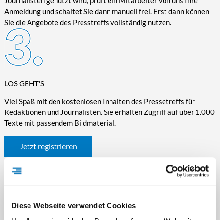
Journalisten genutzt wird, prüft ein Mitarbeiter von uns Ihre
Anmeldung und schaltet Sie dann manuell frei. Erst dann können
Sie die Angebote des Presstreffs vollständig nutzen.
LOS GEHT’S
Viel Spaß mit den kostenlosen Inhalten des Pressetreffs für
Redaktionen und Journalisten. Sie erhalten Zugriff auf über 1.000
Texte mit passendem Bildmaterial.
Jetzt registrieren
Diese Webseite verwendet Cookies
WICHTIGE INFORMATIONEN RUND UM DEN
PRESSETREFF