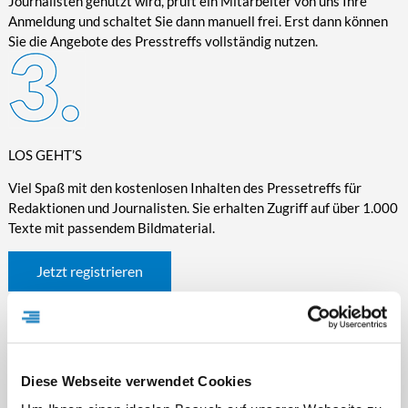
Journalisten genutzt wird, prüft ein Mitarbeiter von uns Ihre
Anmeldung und schaltet Sie dann manuell frei. Erst dann können
Sie die Angebote des Presstreffs vollständig nutzen.
LOS GEHT’S
Viel Spaß mit den kostenlosen Inhalten des Pressetreffs für
Redaktionen und Journalisten. Sie erhalten Zugriff auf über 1.000
Texte mit passendem Bildmaterial.
Jetzt registrieren
Diese Webseite verwendet Cookies
WICHTIGE INFORMATIONEN RUND UM DEN
PRESSETREFF