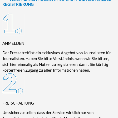
REGISTRIERUNG
Kultur/Literatur
Fahrrad/E-Bike
Landschaft/Berge
Rund ums Haus
TECHNIK
Mode
Mobilität
Meer
Garten
Technik
Soziales/Umwelt
Städte/Kultur
Haus
Hardware/Software
Sport
Weitere Reisethemen
Ratgeber
Kommunikation/Internet
Trendy
Wohnen/Leben
Digitalisierung/Multimedia
ANMELDEN
Wellness
Trends/Mobil
Der Pressetreff ist ein exklusives Angebot von Journalisten für
Journalisten. Haben Sie bitte Verständnis, wenn wir Sie bitten,
sich hier einmalig als Nutzer zu registrieren, damit Sie künftig
kostenfreien Zugang zu allen Informationen haben.
FREISCHALTUNG
Um sicherzustellen, dass der Service wirklich nur von