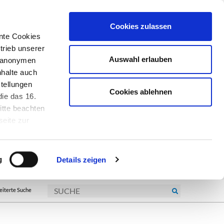
Cookies zulassen
nte Cookies
trieb unserer
Auswahl erlauben
r anonymen
nhalte auch
tellungen
Cookies ablehnen
ie das 16.
itte beachten
seite zur
kie-
g
Details zeigen
eiterte Suche