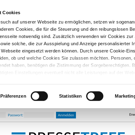
t Cookies
esuch auf unserer Webseite zu ermöglichen, setzen wir sogenan
nderem Cookies, die für die Steuerung und den reibungslosen Be
nsseite notwendig sind. Zusätzlich verwenden wir Cookies zu
owie solche, die zur Ausspielung und Anzeige personalisierter I
Webseite eingesetzt werden können. Durch unsere Cookie-Eins
iden, ob und welche Cookies Sie zulassen möchten. Personen, d
lendet haben, benötigen die Zistimmung der Sorgeberechtigten. B
ätigten Einstellungen eventuell nicht alle Leistungen auf der Web
hre Einwilligung können Sie jederzeit widerrufen und in den Coo
d ändern. In unseren
Datenschutzhinweisen
finden Sie weitere
nen.
Präferenzen
Statistiken
Marketin
Erw
Passwort: