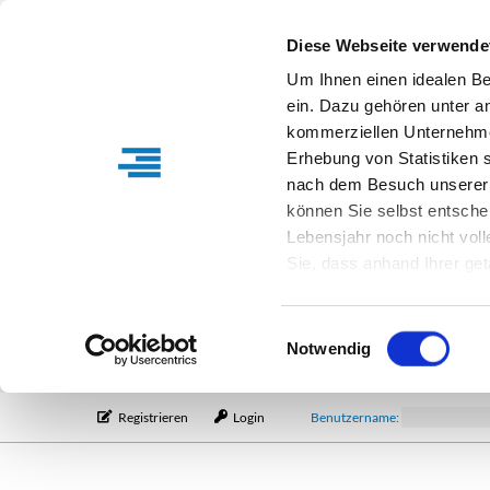
Diese Webseite verwende
Um Ihnen einen idealen B
ein. Dazu gehören unter a
kommerziellen Unternehme
Erhebung von Statistiken s
nach dem Besuch unserer 
können Sie selbst entsche
Lebensjahr noch nicht vol
Sie, dass anhand Ihrer get
Verfügung stehen können. I
Einstellungen entsprechen
Einwilligungsauswahl
entsprechende Informatio
Notwendig
Registrieren
Login
Benutzername: