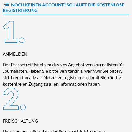
NOCH KEINEN ACCOUNT? SO LÄUFT DIE KOSTENLOSE
Kultur/Literatur
Fahrrad/E-Bike
Landschaft/Berge
Rund ums Haus
TECHNIK
REGISTRIERUNG
Mode
Mobilität
Meer
Garten
Technik
Soziales/Umwelt
Städte/Kultur
Haus
Hardware/Software
Sport
Weitere Reisethemen
Ratgeber
Kommunikation/Internet
Trendy
Wohnen/Leben
Digitalisierung/Multimedia
Wellness
ANMELDEN
Trends/Mobil
Der Pressetreff ist ein exklusives Angebot von Journalisten für
Journalisten. Haben Sie bitte Verständnis, wenn wir Sie bitten,
sich hier einmalig als Nutzer zu registrieren, damit Sie künftig
kostenfreien Zugang zu allen Informationen haben.
FREISCHALTUNG
Um sicherzustellen, dass der Service wirklich nur von