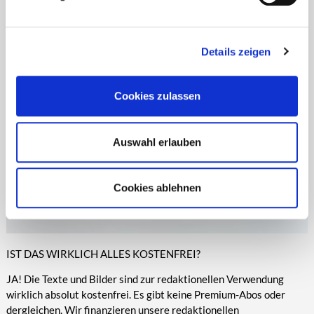
Zeitungen, Anzeigenblättern und vielen anderen Print- und
entsprechende Informationen.
Online-Medien veröffentlicht werden.
Details zeigen
Cookies zulassen
Auswahl erlauben
Cookies ablehnen
IST DAS WIRKLICH ALLES KOSTENFREI?
JA! Die Texte und Bilder sind zur redaktionellen Verwendung
wirklich absolut kostenfrei. Es gibt keine Premium-Abos oder
dergleichen. Wir finanzieren unsere redaktionellen