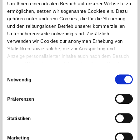
PRESSETREFF
Um Ihnen einen idealen Besuch auf unserer Webseite zu
ermöglichen, setzen wir sogenannte Cookies ein. Dazu
gehören unter anderem Cookies, die für die Steuerung
und den reibungslosen Betrieb unserer kommerziellen
Unternehmensseite notwendig sind. Zusätzlich
verwenden wir Cookies zur anonymen Erhebung von
Statistiken sowie solche, die zur Ausspielung und
Anzeige personalisierter Inhalte auch nach dem Besuch
unserer Webseite eingesetzt werden können. Durch
unsere Cookie-Einstellungen können Sie selbst
Einwilligungsauswahl
entscheiden, ob und welche Cookies Sie zulassen
Notwendig
möchten. Personen, die das 16. Lebensjahr noch nicht
vollendet haben, benötigen die Zistimmung der
Präferenzen
Sorgeberechtigten. Bitte beachten Sie, dass anhand Ihrer
getätigten Einstellungen eventuell nicht alle Leistungen
FÜR WEN IST DER PRESSETREFF?
auf der Webseite zur Verfügung stehen können. Ihre
Statistiken
Der Pressetreff ist ein Fachportal für freie und feste Redakteure,
Einwilligung können Sie jederzeit widerrufen und in den
journalistisch tätige Mitarbeiter, Dokumentare und Volontäre in
Cookie-Einstellungen entsprechend ändern. In unseren
Deutschland. Unsere Artikel dürfen und sollen in Zeitschriften,
Marketing
Datenschutzhinweisen
finden Sie weitere