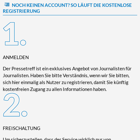
NOCH KEINEN ACCOUNT? SO LÄUFT DIE KOSTENLOSE
Kultur/Literatur
Fahrrad/E-Bike
Landschaft/Berge
Rund ums Haus
TECHNIK
REGISTRIERUNG
Mode
Mobilität
Meer
Garten
Technik
Soziales/Umwelt
Städte/Kultur
Haus
Hardware/Software
Sport
Weitere Reisethemen
Ratgeber
Kommunikation/Internet
Trendy
Wohnen/Leben
Digitalisierung/Multimedia
Wellness
ANMELDEN
Trends/Mobil
Der Pressetreff ist ein exklusives Angebot von Journalisten für
Journalisten. Haben Sie bitte Verständnis, wenn wir Sie bitten,
sich hier einmalig als Nutzer zu registrieren, damit Sie künftig
kostenfreien Zugang zu allen Informationen haben.
FREISCHALTUNG
Um sicherzustellen, dass der Service wirklich nur von