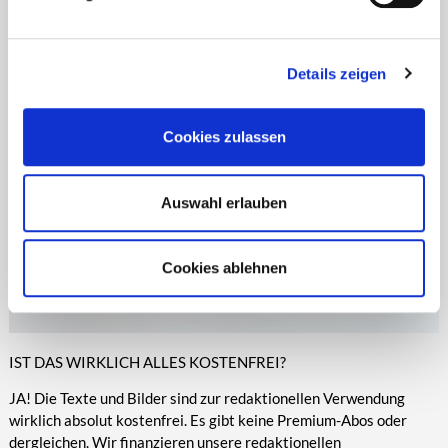
Zeitungen, Anzeigenblättern und vielen anderen Print- und
entsprechende Informationen.
Online-Medien veröffentlicht werden.
Details zeigen
Cookies zulassen
Auswahl erlauben
Cookies ablehnen
IST DAS WIRKLICH ALLES KOSTENFREI?
JA! Die Texte und Bilder sind zur redaktionellen Verwendung
wirklich absolut kostenfrei. Es gibt keine Premium-Abos oder
dergleichen. Wir finanzieren unsere redaktionellen