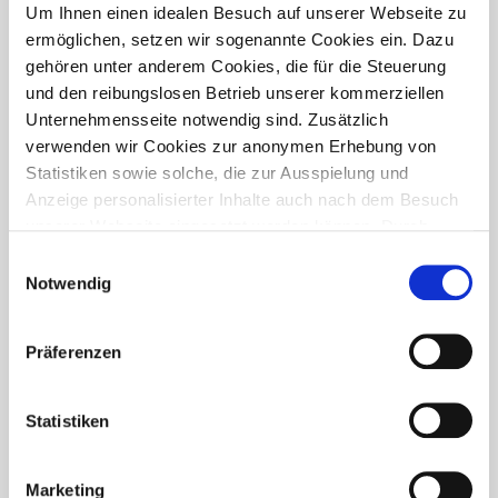
PRESSETREFF
Um Ihnen einen idealen Besuch auf unserer Webseite zu
ermöglichen, setzen wir sogenannte Cookies ein. Dazu
gehören unter anderem Cookies, die für die Steuerung
und den reibungslosen Betrieb unserer kommerziellen
Unternehmensseite notwendig sind. Zusätzlich
verwenden wir Cookies zur anonymen Erhebung von
Statistiken sowie solche, die zur Ausspielung und
Anzeige personalisierter Inhalte auch nach dem Besuch
unserer Webseite eingesetzt werden können. Durch
unsere Cookie-Einstellungen können Sie selbst
Einwilligungsauswahl
entscheiden, ob und welche Cookies Sie zulassen
Notwendig
möchten. Personen, die das 16. Lebensjahr noch nicht
vollendet haben, benötigen die Zistimmung der
Präferenzen
Sorgeberechtigten. Bitte beachten Sie, dass anhand Ihrer
getätigten Einstellungen eventuell nicht alle Leistungen
FÜR WEN IST DER PRESSETREFF?
auf der Webseite zur Verfügung stehen können. Ihre
Statistiken
Der Pressetreff ist ein Fachportal für freie und feste Redakteure,
Einwilligung können Sie jederzeit widerrufen und in den
journalistisch tätige Mitarbeiter, Dokumentare und Volontäre in
Cookie-Einstellungen entsprechend ändern. In unseren
Deutschland. Unsere Artikel dürfen und sollen in Zeitschriften,
Marketing
Datenschutzhinweisen
finden Sie weitere