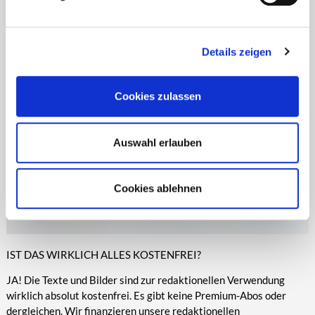
Zeitungen, Anzeigenblättern und vielen anderen Print- und
entsprechende Informationen.
Online-Medien veröffentlicht werden.
Details zeigen
Cookies zulassen
Auswahl erlauben
Cookies ablehnen
IST DAS WIRKLICH ALLES KOSTENFREI?
JA! Die Texte und Bilder sind zur redaktionellen Verwendung
wirklich absolut kostenfrei. Es gibt keine Premium-Abos oder
dergleichen. Wir finanzieren unsere redaktionellen