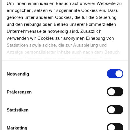
PRESSETREFF
Um Ihnen einen idealen Besuch auf unserer Webseite zu
ermöglichen, setzen wir sogenannte Cookies ein. Dazu
gehören unter anderem Cookies, die für die Steuerung
und den reibungslosen Betrieb unserer kommerziellen
Unternehmensseite notwendig sind. Zusätzlich
verwenden wir Cookies zur anonymen Erhebung von
Statistiken sowie solche, die zur Ausspielung und
Anzeige personalisierter Inhalte auch nach dem Besuch
unserer Webseite eingesetzt werden können. Durch
unsere Cookie-Einstellungen können Sie selbst
Einwilligungsauswahl
entscheiden, ob und welche Cookies Sie zulassen
Notwendig
möchten. Personen, die das 16. Lebensjahr noch nicht
vollendet haben, benötigen die Zistimmung der
Präferenzen
Sorgeberechtigten. Bitte beachten Sie, dass anhand Ihrer
getätigten Einstellungen eventuell nicht alle Leistungen
FÜR WEN IST DER PRESSETREFF?
auf der Webseite zur Verfügung stehen können. Ihre
Statistiken
Der Pressetreff ist ein Fachportal für freie und feste Redakteure,
Einwilligung können Sie jederzeit widerrufen und in den
journalistisch tätige Mitarbeiter, Dokumentare und Volontäre in
Cookie-Einstellungen entsprechend ändern. In unseren
Deutschland. Unsere Artikel dürfen und sollen in Zeitschriften,
Marketing
Datenschutzhinweisen
finden Sie weitere