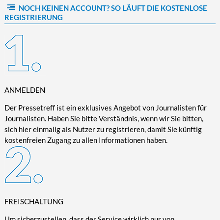
NOCH KEINEN ACCOUNT? SO LÄUFT DIE KOSTENLOSE
Kultur/Literatur
Fahrrad/E-Bike
Landschaft/Berge
Rund ums Haus
TECHNIK
REGISTRIERUNG
Mode
Mobilität
Meer
Garten
Technik
Soziales/Umwelt
Städte/Kultur
Haus
Hardware/Software
Sport
Weitere Reisethemen
Ratgeber
Kommunikation/Internet
Trendy
Wohnen/Leben
Digitalisierung/Multimedia
Wellness
ANMELDEN
Trends/Mobil
Der Pressetreff ist ein exklusives Angebot von Journalisten für
Journalisten. Haben Sie bitte Verständnis, wenn wir Sie bitten,
sich hier einmalig als Nutzer zu registrieren, damit Sie künftig
kostenfreien Zugang zu allen Informationen haben.
FREISCHALTUNG
Um sicherzustellen, dass der Service wirklich nur von