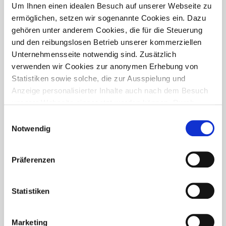
PRESSETREFF
Um Ihnen einen idealen Besuch auf unserer Webseite zu
ermöglichen, setzen wir sogenannte Cookies ein. Dazu
gehören unter anderem Cookies, die für die Steuerung
und den reibungslosen Betrieb unserer kommerziellen
Unternehmensseite notwendig sind. Zusätzlich
verwenden wir Cookies zur anonymen Erhebung von
Statistiken sowie solche, die zur Ausspielung und
Anzeige personalisierter Inhalte auch nach dem Besuch
unserer Webseite eingesetzt werden können. Durch
unsere Cookie-Einstellungen können Sie selbst
Einwilligungsauswahl
entscheiden, ob und welche Cookies Sie zulassen
Notwendig
möchten. Personen, die das 16. Lebensjahr noch nicht
vollendet haben, benötigen die Zistimmung der
Präferenzen
Sorgeberechtigten. Bitte beachten Sie, dass anhand Ihrer
getätigten Einstellungen eventuell nicht alle Leistungen
FÜR WEN IST DER PRESSETREFF?
auf der Webseite zur Verfügung stehen können. Ihre
Statistiken
Der Pressetreff ist ein Fachportal für freie und feste Redakteure,
Einwilligung können Sie jederzeit widerrufen und in den
journalistisch tätige Mitarbeiter, Dokumentare und Volontäre in
Cookie-Einstellungen entsprechend ändern. In unseren
Deutschland. Unsere Artikel dürfen und sollen in Zeitschriften,
Marketing
Datenschutzhinweisen
finden Sie weitere