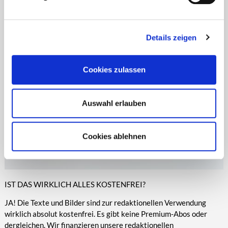
Zeitungen, Anzeigenblättern und vielen anderen Print- und
entsprechende Informationen.
Online-Medien veröffentlicht werden.
Details zeigen
Cookies zulassen
Auswahl erlauben
Cookies ablehnen
IST DAS WIRKLICH ALLES KOSTENFREI?
JA! Die Texte und Bilder sind zur redaktionellen Verwendung
wirklich absolut kostenfrei. Es gibt keine Premium-Abos oder
dergleichen. Wir finanzieren unsere redaktionellen