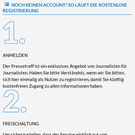
NOCH KEINEN ACCOUNT? SO LÄUFT DIE KOSTENLOSE
Kultur/Literatur
Fahrrad/E-Bike
Landschaft/Berge
Rund ums Haus
TECHNIK
REGISTRIERUNG
Mode
Mobilität
Meer
Garten
Technik
Soziales/Umwelt
Städte/Kultur
Haus
Hardware/Software
Sport
Weitere Reisethemen
Ratgeber
Kommunikation/Internet
Trendy
Wohnen/Leben
Digitalisierung/Multimedia
Wellness
ANMELDEN
Trends/Mobil
Der Pressetreff ist ein exklusives Angebot von Journalisten für
Journalisten. Haben Sie bitte Verständnis, wenn wir Sie bitten,
sich hier einmalig als Nutzer zu registrieren, damit Sie künftig
kostenfreien Zugang zu allen Informationen haben.
FREISCHALTUNG
Um sicherzustellen, dass der Service wirklich nur von