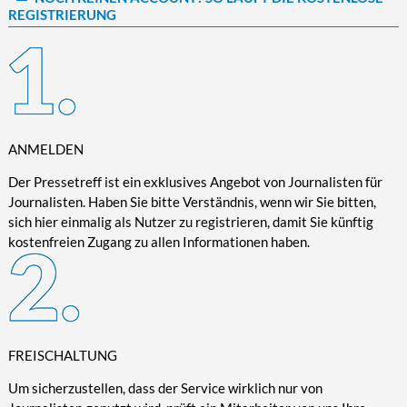
REGISTRIERUNG
Kultur/Literatur
Fahrrad/E-Bike
Landschaft/Berge
Rund ums Haus
TECHNIK
Mode
Mobilität
Meer
Garten
Technik
Soziales/Umwelt
Städte/Kultur
Haus
Hardware/Software
Sport
Weitere Reisethemen
Ratgeber
Kommunikation/Internet
Trendy
Wohnen/Leben
Digitalisierung/Multimedia
ANMELDEN
Wellness
Trends/Mobil
Der Pressetreff ist ein exklusives Angebot von Journalisten für
Journalisten. Haben Sie bitte Verständnis, wenn wir Sie bitten,
sich hier einmalig als Nutzer zu registrieren, damit Sie künftig
kostenfreien Zugang zu allen Informationen haben.
FREISCHALTUNG
Um sicherzustellen, dass der Service wirklich nur von