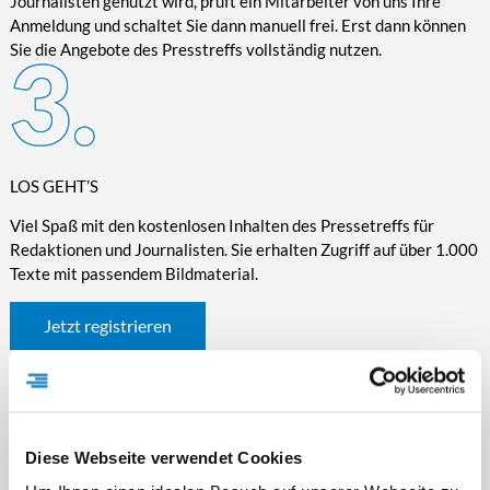
Journalisten genutzt wird, prüft ein Mitarbeiter von uns Ihre
Anmeldung und schaltet Sie dann manuell frei. Erst dann können
Sie die Angebote des Presstreffs vollständig nutzen.
LOS GEHT’S
Viel Spaß mit den kostenlosen Inhalten des Pressetreffs für
Redaktionen und Journalisten. Sie erhalten Zugriff auf über 1.000
Texte mit passendem Bildmaterial.
Jetzt registrieren
Diese Webseite verwendet Cookies
WICHTIGE INFORMATIONEN RUND UM DEN
PRESSETREFF