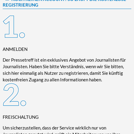
REGISTRIERUNG
Kultur/Literatur
Fahrrad/E-Bike
Landschaft/Berge
Rund ums Haus
TECHNIK
Mode
Mobilität
Meer
Garten
Technik
Soziales/Umwelt
Städte/Kultur
Haus
Hardware/Software
Sport
Weitere Reisethemen
Ratgeber
Kommunikation/Internet
Trendy
Wohnen/Leben
Digitalisierung/Multimedia
ANMELDEN
Wellness
Trends/Mobil
Der Pressetreff ist ein exklusives Angebot von Journalisten für
Journalisten. Haben Sie bitte Verständnis, wenn wir Sie bitten,
sich hier einmalig als Nutzer zu registrieren, damit Sie künftig
kostenfreien Zugang zu allen Informationen haben.
FREISCHALTUNG
Um sicherzustellen, dass der Service wirklich nur von