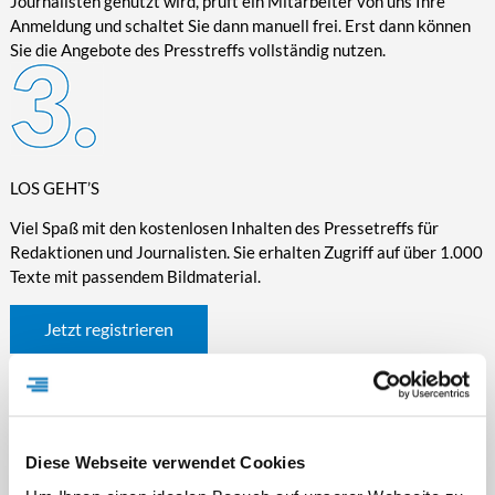
Journalisten genutzt wird, prüft ein Mitarbeiter von uns Ihre
Anmeldung und schaltet Sie dann manuell frei. Erst dann können
Sie die Angebote des Presstreffs vollständig nutzen.
LOS GEHT’S
Viel Spaß mit den kostenlosen Inhalten des Pressetreffs für
Redaktionen und Journalisten. Sie erhalten Zugriff auf über 1.000
Texte mit passendem Bildmaterial.
Jetzt registrieren
Diese Webseite verwendet Cookies
WICHTIGE INFORMATIONEN RUND UM DEN
PRESSETREFF