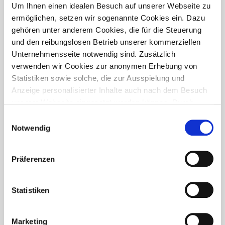
PRESSETREFF
Um Ihnen einen idealen Besuch auf unserer Webseite zu
ermöglichen, setzen wir sogenannte Cookies ein. Dazu
gehören unter anderem Cookies, die für die Steuerung
und den reibungslosen Betrieb unserer kommerziellen
Unternehmensseite notwendig sind. Zusätzlich
verwenden wir Cookies zur anonymen Erhebung von
Statistiken sowie solche, die zur Ausspielung und
Anzeige personalisierter Inhalte auch nach dem Besuch
unserer Webseite eingesetzt werden können. Durch
unsere Cookie-Einstellungen können Sie selbst
Einwilligungsauswahl
entscheiden, ob und welche Cookies Sie zulassen
Notwendig
möchten. Personen, die das 16. Lebensjahr noch nicht
vollendet haben, benötigen die Zistimmung der
Präferenzen
Sorgeberechtigten. Bitte beachten Sie, dass anhand Ihrer
getätigten Einstellungen eventuell nicht alle Leistungen
FÜR WEN IST DER PRESSETREFF?
auf der Webseite zur Verfügung stehen können. Ihre
Statistiken
Der Pressetreff ist ein Fachportal für freie und feste Redakteure,
Einwilligung können Sie jederzeit widerrufen und in den
journalistisch tätige Mitarbeiter, Dokumentare und Volontäre in
Cookie-Einstellungen entsprechend ändern. In unseren
Deutschland. Unsere Artikel dürfen und sollen in Zeitschriften,
Marketing
Datenschutzhinweisen
finden Sie weitere