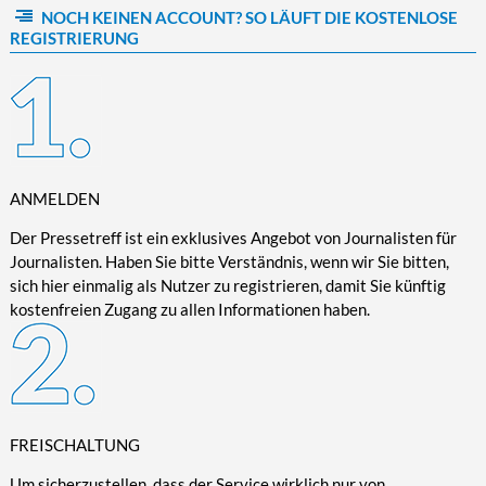
NOCH KEINEN ACCOUNT? SO LÄUFT DIE KOSTENLOSE
Kultur/Literatur
Fahrrad/E-Bike
Landschaft/Berge
Rund ums Haus
TECHNIK
REGISTRIERUNG
Mode
Mobilität
Meer
Garten
Technik
Soziales/Umwelt
Städte/Kultur
Haus
Hardware/Software
Sport
Weitere Reisethemen
Ratgeber
Kommunikation/Internet
Trendy
Wohnen/Leben
Digitalisierung/Multimedia
Wellness
ANMELDEN
Trends/Mobil
Der Pressetreff ist ein exklusives Angebot von Journalisten für
Journalisten. Haben Sie bitte Verständnis, wenn wir Sie bitten,
sich hier einmalig als Nutzer zu registrieren, damit Sie künftig
kostenfreien Zugang zu allen Informationen haben.
FREISCHALTUNG
Um sicherzustellen, dass der Service wirklich nur von