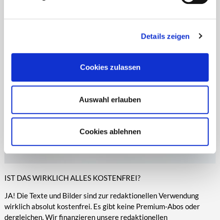
Zeitungen, Anzeigenblättern und vielen anderen Print- und
entsprechende Informationen.
Online-Medien veröffentlicht werden.
Details zeigen
Cookies zulassen
Auswahl erlauben
Cookies ablehnen
IST DAS WIRKLICH ALLES KOSTENFREI?
JA! Die Texte und Bilder sind zur redaktionellen Verwendung
wirklich absolut kostenfrei. Es gibt keine Premium-Abos oder
dergleichen. Wir finanzieren unsere redaktionellen