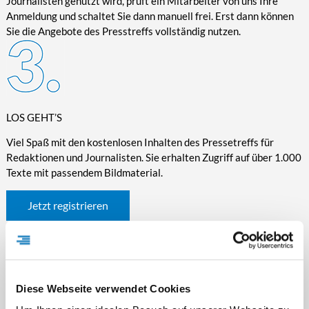
Journalisten genutzt wird, prüft ein Mitarbeiter von uns Ihre
Anmeldung und schaltet Sie dann manuell frei. Erst dann können
Sie die Angebote des Presstreffs vollständig nutzen.
LOS GEHT’S
Viel Spaß mit den kostenlosen Inhalten des Pressetreffs für
Redaktionen und Journalisten. Sie erhalten Zugriff auf über 1.000
Texte mit passendem Bildmaterial.
Jetzt registrieren
Diese Webseite verwendet Cookies
WICHTIGE INFORMATIONEN RUND UM DEN
PRESSETREFF