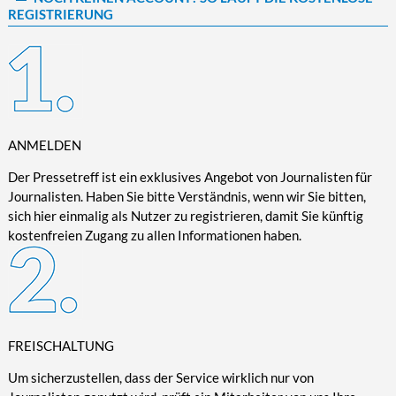
REGISTRIERUNG
Kultur/Literatur
Fahrrad/E-Bike
Landschaft/Berge
Rund ums Haus
TECHNIK
Mode
Mobilität
Meer
Garten
Technik
Soziales/Umwelt
Städte/Kultur
Haus
Hardware/Software
Sport
Weitere Reisethemen
Ratgeber
Kommunikation/Internet
Trendy
Wohnen/Leben
Digitalisierung/Multimedia
ANMELDEN
Wellness
Trends/Mobil
Der Pressetreff ist ein exklusives Angebot von Journalisten für
Journalisten. Haben Sie bitte Verständnis, wenn wir Sie bitten,
sich hier einmalig als Nutzer zu registrieren, damit Sie künftig
kostenfreien Zugang zu allen Informationen haben.
FREISCHALTUNG
Um sicherzustellen, dass der Service wirklich nur von