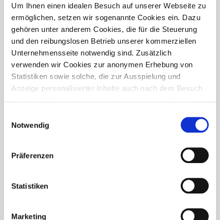
PRESSETREFF
Um Ihnen einen idealen Besuch auf unserer Webseite zu
ermöglichen, setzen wir sogenannte Cookies ein. Dazu
gehören unter anderem Cookies, die für die Steuerung
und den reibungslosen Betrieb unserer kommerziellen
Unternehmensseite notwendig sind. Zusätzlich
verwenden wir Cookies zur anonymen Erhebung von
Statistiken sowie solche, die zur Ausspielung und
Anzeige personalisierter Inhalte auch nach dem Besuch
unserer Webseite eingesetzt werden können. Durch
unsere Cookie-Einstellungen können Sie selbst
Einwilligungsauswahl
entscheiden, ob und welche Cookies Sie zulassen
Notwendig
möchten. Personen, die das 16. Lebensjahr noch nicht
vollendet haben, benötigen die Zistimmung der
Präferenzen
Sorgeberechtigten. Bitte beachten Sie, dass anhand Ihrer
getätigten Einstellungen eventuell nicht alle Leistungen
FÜR WEN IST DER PRESSETREFF?
auf der Webseite zur Verfügung stehen können. Ihre
Statistiken
Der Pressetreff ist ein Fachportal für freie und feste Redakteure,
Einwilligung können Sie jederzeit widerrufen und in den
journalistisch tätige Mitarbeiter, Dokumentare und Volontäre in
Cookie-Einstellungen entsprechend ändern. In unseren
Deutschland. Unsere Artikel dürfen und sollen in Zeitschriften,
Marketing
Datenschutzhinweisen
finden Sie weitere