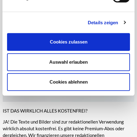
Zeitungen, Anzeigenblättern und vielen anderen Print- und
entsprechende Informationen.
Online-Medien veröffentlicht werden.
Details zeigen
Cookies zulassen
Auswahl erlauben
Cookies ablehnen
IST DAS WIRKLICH ALLES KOSTENFREI?
JA! Die Texte und Bilder sind zur redaktionellen Verwendung
wirklich absolut kostenfrei. Es gibt keine Premium-Abos oder
dergleichen. Wir finanzieren unsere redaktionellen