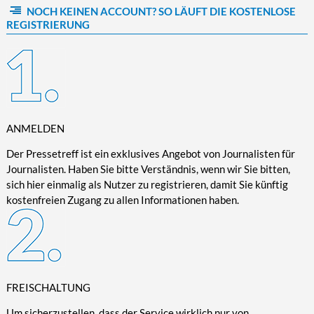
NOCH KEINEN ACCOUNT? SO LÄUFT DIE KOSTENLOSE
Kultur/Literatur
Fahrrad/E-Bike
Landschaft/Berge
Rund ums Haus
TECHNIK
REGISTRIERUNG
Mode
Mobilität
Meer
Garten
Technik
Soziales/Umwelt
Städte/Kultur
Haus
Hardware/Software
Sport
Weitere Reisethemen
Ratgeber
Kommunikation/Internet
Trendy
Wohnen/Leben
Digitalisierung/Multimedia
Wellness
ANMELDEN
Trends/Mobil
Der Pressetreff ist ein exklusives Angebot von Journalisten für
Journalisten. Haben Sie bitte Verständnis, wenn wir Sie bitten,
sich hier einmalig als Nutzer zu registrieren, damit Sie künftig
kostenfreien Zugang zu allen Informationen haben.
FREISCHALTUNG
Um sicherzustellen, dass der Service wirklich nur von