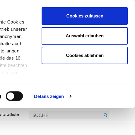
Cookies zulassen
nte Cookies
trieb unserer
Auswahl erlauben
r anonymen
nhalte auch
tellungen
Cookies ablehnen
ie das 16.
itte beachten
seite zur
kie-
g
Details zeigen
eiterte Suche