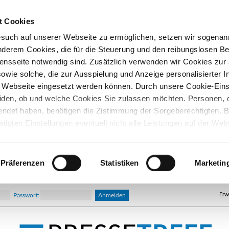
t Cookies
esuch auf unserer Webseite zu ermöglichen, setzen wir sogenan
nderem Cookies, die für die Steuerung und den reibungslosen Be
nsseite notwendig sind. Zusätzlich verwenden wir Cookies zu
owie solche, die zur Ausspielung und Anzeige personalisierter I
Webseite eingesetzt werden können. Durch unsere Cookie-Eins
iden, ob und welche Cookies Sie zulassen möchten. Personen, d
lendet haben, benötigen die Zistimmung der Sorgeberechtigten. B
ätigten Einstellungen eventuell nicht alle Leistungen auf der Web
hre Einwilligung können Sie jederzeit widerrufen und in den Coo
d ändern. In unseren
Datenschutzhinweisen
finden Sie weitere
nen.
Präferenzen
Statistiken
Marketin
Erw
Passwort: