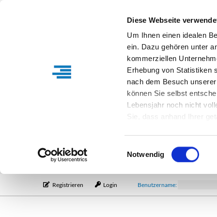
Diese Webseite verwende
Um Ihnen einen idealen B
ein. Dazu gehören unter a
kommerziellen Unternehme
Erhebung von Statistiken s
nach dem Besuch unserer 
können Sie selbst entsche
Lebensjahr noch nicht vol
Sie, dass anhand Ihrer get
Verfügung stehen können. I
Einstellungen entsprechen
Einwilligungsauswahl
entsprechende Informatio
Notwendig
Registrieren
Login
Benutzername: