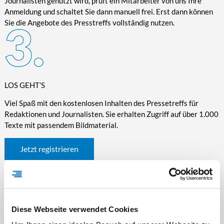
Journalisten genutzt wird, prüft ein Mitarbeiter von uns Ihre
Anmeldung und schaltet Sie dann manuell frei. Erst dann können
Sie die Angebote des Presstreffs vollständig nutzen.
LOS GEHT’S
Viel Spaß mit den kostenlosen Inhalten des Pressetreffs für
Redaktionen und Journalisten. Sie erhalten Zugriff auf über 1.000
Texte mit passendem Bildmaterial.
Jetzt registrieren
Diese Webseite verwendet Cookies
WICHTIGE INFORMATIONEN RUND UM DEN
PRESSETREFF