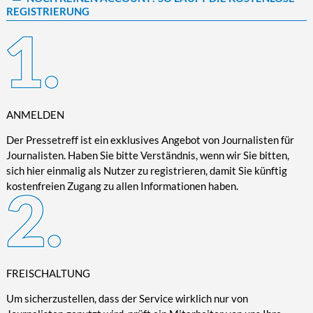
REGISTRIERUNG
Kultur/Literatur
Fahrrad/E-Bike
Landschaft/Berge
Rund ums Haus
TECHNIK
Mode
Mobilität
Meer
Garten
Technik
Soziales/Umwelt
Städte/Kultur
Haus
Hardware/Software
Sport
Weitere Reisethemen
Ratgeber
Kommunikation/Internet
Trendy
Wohnen/Leben
Digitalisierung/Multimedia
ANMELDEN
Wellness
Trends/Mobil
Der Pressetreff ist ein exklusives Angebot von Journalisten für
Journalisten. Haben Sie bitte Verständnis, wenn wir Sie bitten,
sich hier einmalig als Nutzer zu registrieren, damit Sie künftig
kostenfreien Zugang zu allen Informationen haben.
FREISCHALTUNG
Um sicherzustellen, dass der Service wirklich nur von