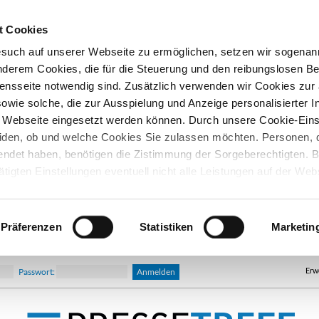
t Cookies
esuch auf unserer Webseite zu ermöglichen, setzen wir sogenan
nderem Cookies, die für die Steuerung und den reibungslosen Be
nsseite notwendig sind. Zusätzlich verwenden wir Cookies zu
owie solche, die zur Ausspielung und Anzeige personalisierter I
Webseite eingesetzt werden können. Durch unsere Cookie-Eins
iden, ob und welche Cookies Sie zulassen möchten. Personen, d
lendet haben, benötigen die Zistimmung der Sorgeberechtigten. B
ätigten Einstellungen eventuell nicht alle Leistungen auf der Web
hre Einwilligung können Sie jederzeit widerrufen und in den Coo
d ändern. In unseren
Datenschutzhinweisen
finden Sie weitere
nen.
Präferenzen
Statistiken
Marketin
Erw
Passwort: