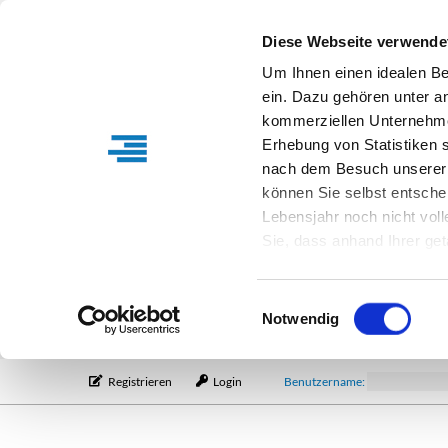
Diese Webseite verwende
Um Ihnen einen idealen B
ein. Dazu gehören unter a
kommerziellen Unternehme
Erhebung von Statistiken s
nach dem Besuch unserer 
können Sie selbst entsche
Lebensjahr noch nicht vol
Sie, dass anhand Ihrer get
Verfügung stehen können. I
Einstellungen entsprechen
Einwilligungsauswahl
entsprechende Informatio
Notwendig
Registrieren
Login
Benutzername: