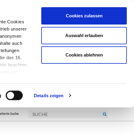
Cookies zulassen
nte Cookies
trieb unserer
Auswahl erlauben
r anonymen
nhalte auch
tellungen
Cookies ablehnen
ie das 16.
itte beachten
seite zur
kie-
g
Details zeigen
eiterte Suche