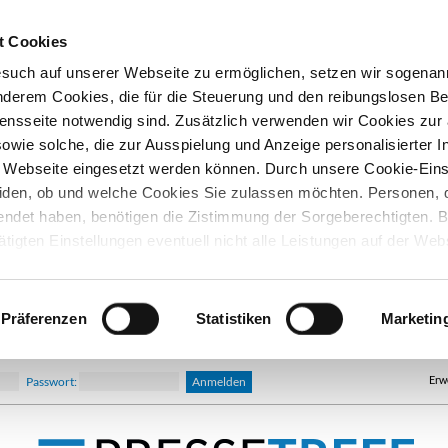
t Cookies
esuch auf unserer Webseite zu ermöglichen, setzen wir sogenan
nderem Cookies, die für die Steuerung und den reibungslosen Be
nsseite notwendig sind. Zusätzlich verwenden wir Cookies zu
owie solche, die zur Ausspielung und Anzeige personalisierter I
Webseite eingesetzt werden können. Durch unsere Cookie-Eins
iden, ob und welche Cookies Sie zulassen möchten. Personen, d
lendet haben, benötigen die Zistimmung der Sorgeberechtigten. B
ätigten Einstellungen eventuell nicht alle Leistungen auf der Web
hre Einwilligung können Sie jederzeit widerrufen und in den Coo
d ändern. In unseren
Datenschutzhinweisen
finden Sie weitere
nen.
Präferenzen
Statistiken
Marketin
Erw
Passwort: