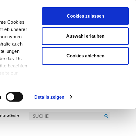
Cookies zulassen
nte Cookies
trieb unserer
Auswahl erlauben
r anonymen
nhalte auch
tellungen
Cookies ablehnen
ie das 16.
itte beachten
seite zur
kie-
g
Details zeigen
eiterte Suche