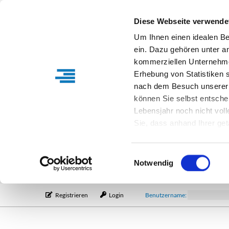
Diese Webseite verwende
Um Ihnen einen idealen B
ein. Dazu gehören unter a
kommerziellen Unternehme
Erhebung von Statistiken s
nach dem Besuch unserer 
können Sie selbst entsche
Lebensjahr noch nicht vol
Sie, dass anhand Ihrer get
Verfügung stehen können. I
Einstellungen entsprechen
Einwilligungsauswahl
entsprechende Informatio
Notwendig
Registrieren
Login
Benutzername: