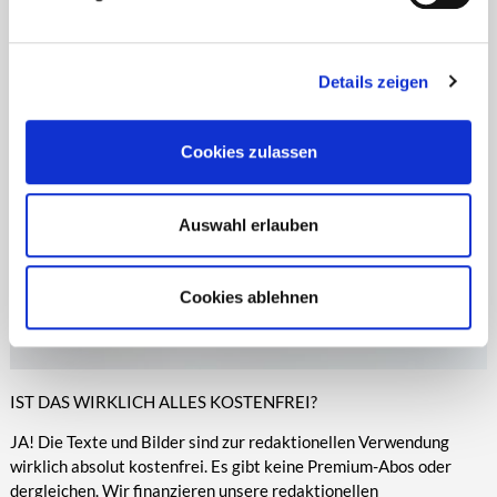
Zeitungen, Anzeigenblättern und vielen anderen Print- und
entsprechende Informationen.
Online-Medien veröffentlicht werden.
Details zeigen
Cookies zulassen
Auswahl erlauben
Cookies ablehnen
IST DAS WIRKLICH ALLES KOSTENFREI?
JA! Die Texte und Bilder sind zur redaktionellen Verwendung
wirklich absolut kostenfrei. Es gibt keine Premium-Abos oder
dergleichen. Wir finanzieren unsere redaktionellen