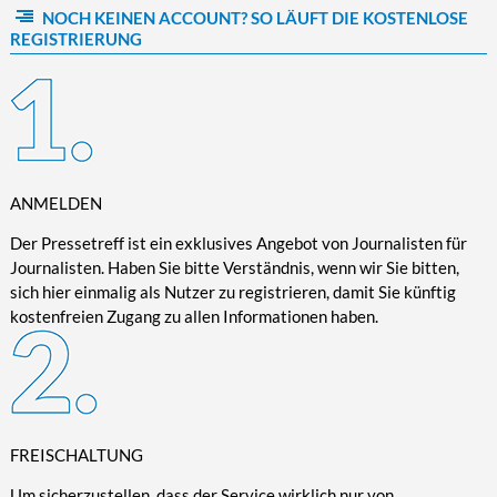
NOCH KEINEN ACCOUNT? SO LÄUFT DIE KOSTENLOSE
Kultur/Literatur
Fahrrad/E-Bike
Landschaft/Berge
Rund ums Haus
TECHNIK
REGISTRIERUNG
Mode
Mobilität
Meer
Garten
Technik
Soziales/Umwelt
Städte/Kultur
Haus
Hardware/Software
Sport
Weitere Reisethemen
Ratgeber
Kommunikation/Internet
Trendy
Wohnen/Leben
Digitalisierung/Multimedia
Wellness
ANMELDEN
Trends/Mobil
Der Pressetreff ist ein exklusives Angebot von Journalisten für
Journalisten. Haben Sie bitte Verständnis, wenn wir Sie bitten,
sich hier einmalig als Nutzer zu registrieren, damit Sie künftig
kostenfreien Zugang zu allen Informationen haben.
FREISCHALTUNG
Um sicherzustellen, dass der Service wirklich nur von