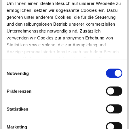
PRESSETREFF
Um Ihnen einen idealen Besuch auf unserer Webseite zu
ermöglichen, setzen wir sogenannte Cookies ein. Dazu
gehören unter anderem Cookies, die für die Steuerung
und den reibungslosen Betrieb unserer kommerziellen
Unternehmensseite notwendig sind. Zusätzlich
verwenden wir Cookies zur anonymen Erhebung von
Statistiken sowie solche, die zur Ausspielung und
Anzeige personalisierter Inhalte auch nach dem Besuch
unserer Webseite eingesetzt werden können. Durch
unsere Cookie-Einstellungen können Sie selbst
Einwilligungsauswahl
entscheiden, ob und welche Cookies Sie zulassen
Notwendig
möchten. Personen, die das 16. Lebensjahr noch nicht
vollendet haben, benötigen die Zistimmung der
Präferenzen
Sorgeberechtigten. Bitte beachten Sie, dass anhand Ihrer
getätigten Einstellungen eventuell nicht alle Leistungen
FÜR WEN IST DER PRESSETREFF?
auf der Webseite zur Verfügung stehen können. Ihre
Statistiken
Der Pressetreff ist ein Fachportal für freie und feste Redakteure,
Einwilligung können Sie jederzeit widerrufen und in den
journalistisch tätige Mitarbeiter, Dokumentare und Volontäre in
Cookie-Einstellungen entsprechend ändern. In unseren
Deutschland. Unsere Artikel dürfen und sollen in Zeitschriften,
Marketing
Datenschutzhinweisen
finden Sie weitere