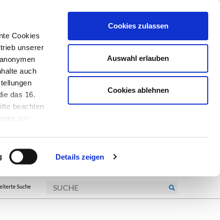
Cookies zulassen
nte Cookies
trieb unserer
Auswahl erlauben
r anonymen
nhalte auch
tellungen
Cookies ablehnen
ie das 16.
itte beachten
seite zur
kie-
g
Details zeigen
eiterte Suche