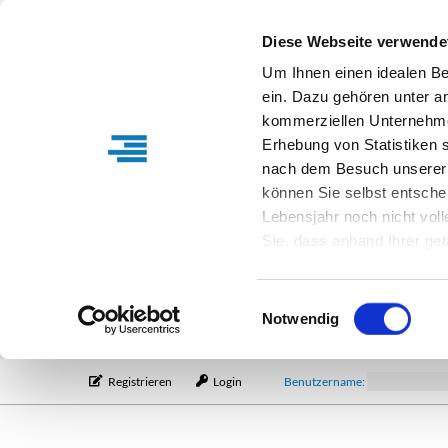
Diese Webseite verwende
Um Ihnen einen idealen B
ein. Dazu gehören unter a
kommerziellen Unternehme
Erhebung von Statistiken s
nach dem Besuch unserer 
können Sie selbst entsche
Lebensjahr noch nicht vol
Sie, dass anhand Ihrer get
Verfügung stehen können. I
Einstellungen entsprechen
Einwilligungsauswahl
entsprechende Informatio
Notwendig
Registrieren
Login
Benutzername: