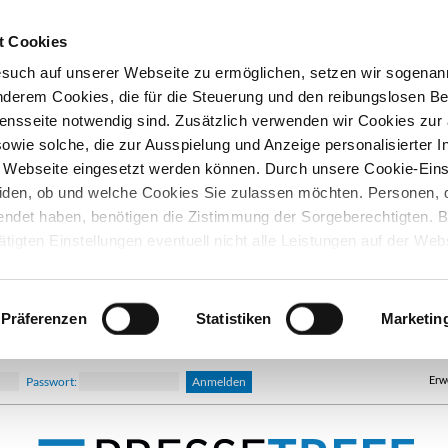
t Cookies
esuch auf unserer Webseite zu ermöglichen, setzen wir sogenan
nderem Cookies, die für die Steuerung und den reibungslosen Be
nsseite notwendig sind. Zusätzlich verwenden wir Cookies zu
owie solche, die zur Ausspielung und Anzeige personalisierter I
Webseite eingesetzt werden können. Durch unsere Cookie-Eins
iden, ob und welche Cookies Sie zulassen möchten. Personen, d
lendet haben, benötigen die Zistimmung der Sorgeberechtigten. B
ätigten Einstellungen eventuell nicht alle Leistungen auf der Web
hre Einwilligung können Sie jederzeit widerrufen und in den Coo
d ändern. In unseren
Datenschutzhinweisen
finden Sie weitere
nen.
Präferenzen
Statistiken
Marketin
Erw
Passwort: