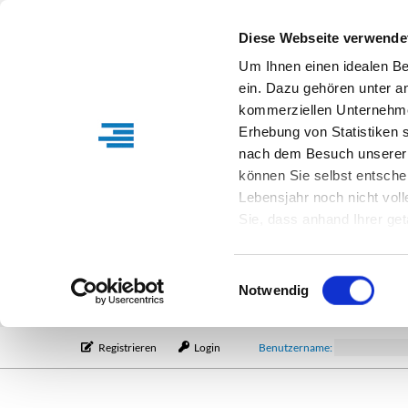
Diese Webseite verwende
Um Ihnen einen idealen B
ein. Dazu gehören unter a
kommerziellen Unternehme
Erhebung von Statistiken s
nach dem Besuch unserer 
können Sie selbst entsche
Lebensjahr noch nicht vol
Sie, dass anhand Ihrer get
Verfügung stehen können. I
Einstellungen entsprechen
Einwilligungsauswahl
entsprechende Informatio
Notwendig
Registrieren
Login
Benutzername: