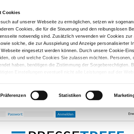
t Cookies
esuch auf unserer Webseite zu ermöglichen, setzen wir sogenan
nderem Cookies, die für die Steuerung und den reibungslosen Be
nsseite notwendig sind. Zusätzlich verwenden wir Cookies zu
owie solche, die zur Ausspielung und Anzeige personalisierter I
Webseite eingesetzt werden können. Durch unsere Cookie-Eins
iden, ob und welche Cookies Sie zulassen möchten. Personen, d
lendet haben, benötigen die Zistimmung der Sorgeberechtigten. B
ätigten Einstellungen eventuell nicht alle Leistungen auf der Web
hre Einwilligung können Sie jederzeit widerrufen und in den Coo
d ändern. In unseren
Datenschutzhinweisen
finden Sie weitere
nen.
Präferenzen
Statistiken
Marketin
Erw
Passwort: