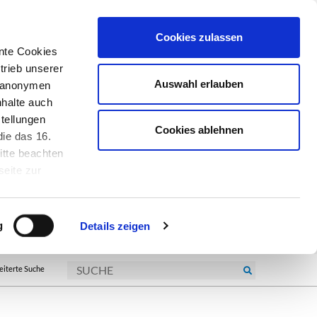
Cookies zulassen
nte Cookies
trieb unserer
Auswahl erlauben
r anonymen
nhalte auch
tellungen
Cookies ablehnen
ie das 16.
itte beachten
seite zur
kie-
g
Details zeigen
eiterte Suche