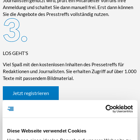
Journalisten genutzt wird, prüft ein Mitarbeiter von uns Ihre
Anmeldung und schaltet Sie dann manuell frei. Erst dann können
Sie die Angebote des Presstreffs vollständig nutzen.
LOS GEHT’S
Viel Spaß mit den kostenlosen Inhalten des Pressetreffs für
Redaktionen und Journalisten. Sie erhalten Zugriff auf über 1.000
Texte mit passendem Bildmaterial.
Jetzt registrieren
Diese Webseite verwendet Cookies
WICHTIGE INFORMATIONEN RUND UM DEN
PRESSETREFF