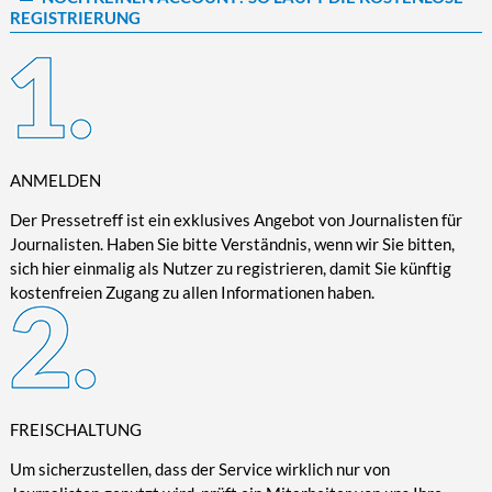
REGISTRIERUNG
Kultur/Literatur
Fahrrad/E-Bike
Landschaft/Berge
Rund ums Haus
TECHNIK
Mode
Mobilität
Meer
Garten
Technik
Soziales/Umwelt
Städte/Kultur
Haus
Hardware/Software
Sport
Weitere Reisethemen
Ratgeber
Kommunikation/Internet
Trendy
Wohnen/Leben
Digitalisierung/Multimedia
ANMELDEN
Wellness
Trends/Mobil
Der Pressetreff ist ein exklusives Angebot von Journalisten für
Journalisten. Haben Sie bitte Verständnis, wenn wir Sie bitten,
sich hier einmalig als Nutzer zu registrieren, damit Sie künftig
kostenfreien Zugang zu allen Informationen haben.
FREISCHALTUNG
Um sicherzustellen, dass der Service wirklich nur von