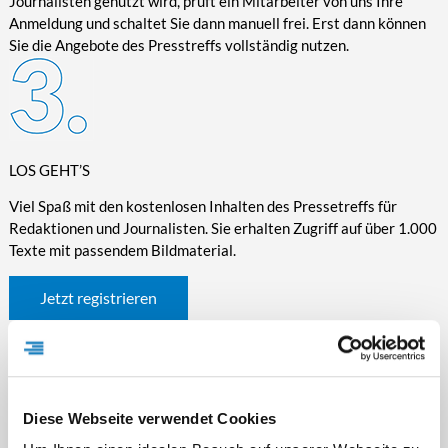
Journalisten genutzt wird, prüft ein Mitarbeiter von uns Ihre
Anmeldung und schaltet Sie dann manuell frei. Erst dann können
Sie die Angebote des Presstreffs vollständig nutzen.
LOS GEHT’S
Viel Spaß mit den kostenlosen Inhalten des Pressetreffs für
Redaktionen und Journalisten. Sie erhalten Zugriff auf über 1.000
Texte mit passendem Bildmaterial.
Jetzt registrieren
Diese Webseite verwendet Cookies
WICHTIGE INFORMATIONEN RUND UM DEN
PRESSETREFF