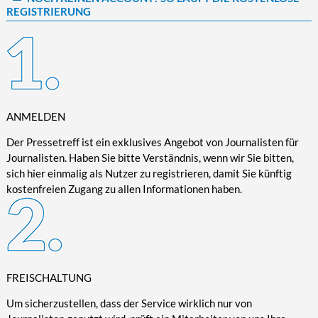
REGISTRIERUNG
Kultur/Literatur
Fahrrad/E-Bike
Landschaft/Berge
Rund ums Haus
TECHNIK
Mode
Mobilität
Meer
Garten
Technik
Soziales/Umwelt
Städte/Kultur
Haus
Hardware/Software
Sport
Weitere Reisethemen
Ratgeber
Kommunikation/Internet
Trendy
Wohnen/Leben
Digitalisierung/Multimedia
ANMELDEN
Wellness
Trends/Mobil
Der Pressetreff ist ein exklusives Angebot von Journalisten für
Journalisten. Haben Sie bitte Verständnis, wenn wir Sie bitten,
sich hier einmalig als Nutzer zu registrieren, damit Sie künftig
kostenfreien Zugang zu allen Informationen haben.
FREISCHALTUNG
Um sicherzustellen, dass der Service wirklich nur von