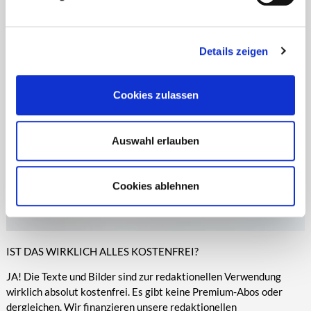
Zeitungen, Anzeigenblättern und vielen anderen Print- und
entsprechende Informationen.
Online-Medien veröffentlicht werden.
Details zeigen
Cookies zulassen
Auswahl erlauben
Cookies ablehnen
IST DAS WIRKLICH ALLES KOSTENFREI?
JA! Die Texte und Bilder sind zur redaktionellen Verwendung
wirklich absolut kostenfrei. Es gibt keine Premium-Abos oder
dergleichen. Wir finanzieren unsere redaktionellen