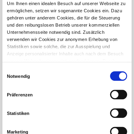
PRESSETREFF
Um Ihnen einen idealen Besuch auf unserer Webseite zu
ermöglichen, setzen wir sogenannte Cookies ein. Dazu
gehören unter anderem Cookies, die für die Steuerung
und den reibungslosen Betrieb unserer kommerziellen
Unternehmensseite notwendig sind. Zusätzlich
verwenden wir Cookies zur anonymen Erhebung von
Statistiken sowie solche, die zur Ausspielung und
Anzeige personalisierter Inhalte auch nach dem Besuch
unserer Webseite eingesetzt werden können. Durch
unsere Cookie-Einstellungen können Sie selbst
Einwilligungsauswahl
entscheiden, ob und welche Cookies Sie zulassen
Notwendig
möchten. Personen, die das 16. Lebensjahr noch nicht
vollendet haben, benötigen die Zistimmung der
Präferenzen
Sorgeberechtigten. Bitte beachten Sie, dass anhand Ihrer
getätigten Einstellungen eventuell nicht alle Leistungen
FÜR WEN IST DER PRESSETREFF?
auf der Webseite zur Verfügung stehen können. Ihre
Statistiken
Der Pressetreff ist ein Fachportal für freie und feste Redakteure,
Einwilligung können Sie jederzeit widerrufen und in den
journalistisch tätige Mitarbeiter, Dokumentare und Volontäre in
Cookie-Einstellungen entsprechend ändern. In unseren
Deutschland. Unsere Artikel dürfen und sollen in Zeitschriften,
Marketing
Datenschutzhinweisen
finden Sie weitere