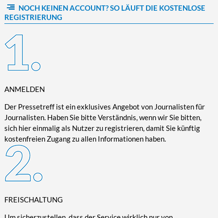
NOCH KEINEN ACCOUNT? SO LÄUFT DIE KOSTENLOSE
Kultur/Literatur
Fahrrad/E-Bike
Landschaft/Berge
Rund ums Haus
TECHNIK
REGISTRIERUNG
Mode
Mobilität
Meer
Garten
Technik
Soziales/Umwelt
Städte/Kultur
Haus
Hardware/Software
Sport
Weitere Reisethemen
Ratgeber
Kommunikation/Internet
Trendy
Wohnen/Leben
Digitalisierung/Multimedia
Wellness
ANMELDEN
Trends/Mobil
Der Pressetreff ist ein exklusives Angebot von Journalisten für
Journalisten. Haben Sie bitte Verständnis, wenn wir Sie bitten,
sich hier einmalig als Nutzer zu registrieren, damit Sie künftig
kostenfreien Zugang zu allen Informationen haben.
FREISCHALTUNG
Um sicherzustellen, dass der Service wirklich nur von