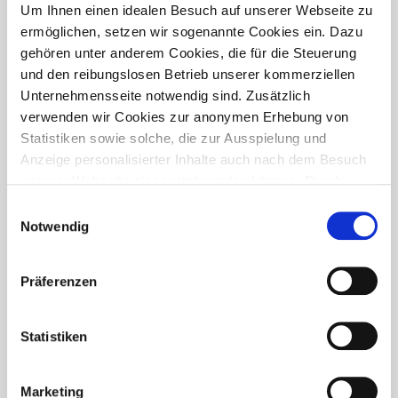
PRESSETREFF
Um Ihnen einen idealen Besuch auf unserer Webseite zu
ermöglichen, setzen wir sogenannte Cookies ein. Dazu
gehören unter anderem Cookies, die für die Steuerung
und den reibungslosen Betrieb unserer kommerziellen
Unternehmensseite notwendig sind. Zusätzlich
verwenden wir Cookies zur anonymen Erhebung von
Statistiken sowie solche, die zur Ausspielung und
Anzeige personalisierter Inhalte auch nach dem Besuch
unserer Webseite eingesetzt werden können. Durch
unsere Cookie-Einstellungen können Sie selbst
Einwilligungsauswahl
entscheiden, ob und welche Cookies Sie zulassen
Notwendig
möchten. Personen, die das 16. Lebensjahr noch nicht
vollendet haben, benötigen die Zistimmung der
Präferenzen
Sorgeberechtigten. Bitte beachten Sie, dass anhand Ihrer
getätigten Einstellungen eventuell nicht alle Leistungen
FÜR WEN IST DER PRESSETREFF?
auf der Webseite zur Verfügung stehen können. Ihre
Statistiken
Der Pressetreff ist ein Fachportal für freie und feste Redakteure,
Einwilligung können Sie jederzeit widerrufen und in den
journalistisch tätige Mitarbeiter, Dokumentare und Volontäre in
Cookie-Einstellungen entsprechend ändern. In unseren
Deutschland. Unsere Artikel dürfen und sollen in Zeitschriften,
Marketing
Datenschutzhinweisen
finden Sie weitere