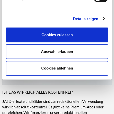
Zeitungen, Anzeigenblättern und vielen anderen Print- und
entsprechende Informationen.
Online-Medien veröffentlicht werden.
Details zeigen
Cookies zulassen
Auswahl erlauben
Cookies ablehnen
IST DAS WIRKLICH ALLES KOSTENFREI?
JA! Die Texte und Bilder sind zur redaktionellen Verwendung
wirklich absolut kostenfrei. Es gibt keine Premium-Abos oder
dergleichen. Wir finanzieren unsere redaktionellen