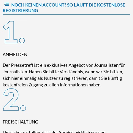
NOCH KEINEN ACCOUNT? SO LÄUFT DIE KOSTENLOSE
Kultur/Literatur
Fahrrad/E-Bike
Landschaft/Berge
Rund ums Haus
TECHNIK
REGISTRIERUNG
Mode
Mobilität
Meer
Garten
Technik
Soziales/Umwelt
Städte/Kultur
Haus
Hardware/Software
Sport
Weitere Reisethemen
Ratgeber
Kommunikation/Internet
Trendy
Wohnen/Leben
Digitalisierung/Multimedia
Wellness
ANMELDEN
Trends/Mobil
Der Pressetreff ist ein exklusives Angebot von Journalisten für
Journalisten. Haben Sie bitte Verständnis, wenn wir Sie bitten,
sich hier einmalig als Nutzer zu registrieren, damit Sie künftig
kostenfreien Zugang zu allen Informationen haben.
FREISCHALTUNG
Um sicherzustellen, dass der Service wirklich nur von