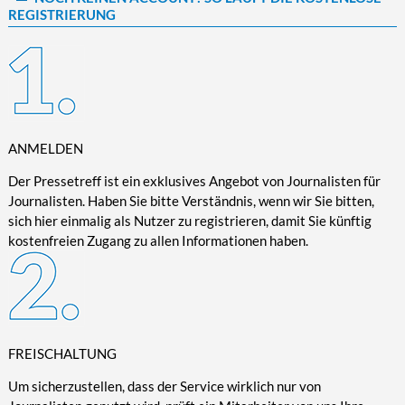
REGISTRIERUNG
Kultur/Literatur
Fahrrad/E-Bike
Landschaft/Berge
Rund ums Haus
TECHNIK
Mode
Mobilität
Meer
Garten
Technik
Soziales/Umwelt
Städte/Kultur
Haus
Hardware/Software
Sport
Weitere Reisethemen
Ratgeber
Kommunikation/Internet
Trendy
Wohnen/Leben
Digitalisierung/Multimedia
ANMELDEN
Wellness
Trends/Mobil
Der Pressetreff ist ein exklusives Angebot von Journalisten für
Journalisten. Haben Sie bitte Verständnis, wenn wir Sie bitten,
sich hier einmalig als Nutzer zu registrieren, damit Sie künftig
kostenfreien Zugang zu allen Informationen haben.
FREISCHALTUNG
Um sicherzustellen, dass der Service wirklich nur von