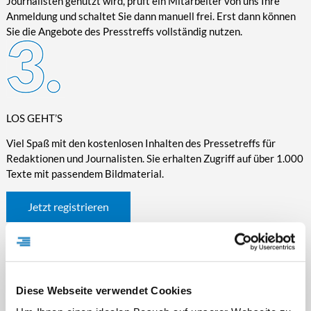
Journalisten genutzt wird, prüft ein Mitarbeiter von uns Ihre
Anmeldung und schaltet Sie dann manuell frei. Erst dann können
Sie die Angebote des Presstreffs vollständig nutzen.
LOS GEHT’S
Viel Spaß mit den kostenlosen Inhalten des Pressetreffs für
Redaktionen und Journalisten. Sie erhalten Zugriff auf über 1.000
Texte mit passendem Bildmaterial.
Jetzt registrieren
Diese Webseite verwendet Cookies
WICHTIGE INFORMATIONEN RUND UM DEN
PRESSETREFF