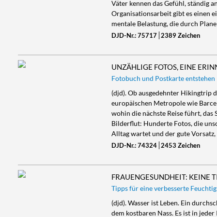
Väter kennen das Gefühl, ständig an
Organisationsarbeit gibt es einen e
mentale Belastung, die durch Plan
DJD-Nr.: 75717
2389 Zeichen
UNZÄHLIGE FOTOS, EINE ERI
Fotobuch und Postkarte entstehen
(djd). Ob ausgedehnter Hikingtrip 
europäischen Metropole wie Barcel
wohin die nächste Reise führt, das
Bilderflut: Hunderte Fotos, die un
Alltag wartet und der gute Vorsatz
DJD-Nr.: 74324
2453 Zeichen
FRAUENGESUNDHEIT: KEINE T
Tipps für eine verbesserte Feuchti
(djd). Wasser ist Leben. Ein durchs
dem kostbaren Nass. Es ist in jede