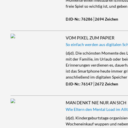
Momente einen messbaren Einfluss 
freie Spiel so wichtig ist, und geben
DJD-Nr.: 76286
2694 Zeichen
VOM PIXEL ZUM PAPIER
So einfach werden aus digitalen S
(djd). Die schönsten Momente des L
mit der Familie, im Urlaub oder b
Erinnerungen verdienen es, dauerh
ist das Smartphone heute immer gr
anschließend im digitalen Speicher
DJD-Nr.: 76147
2672 Zeichen
MAN DENKT NIE NUR AN SICH
Wie Eltern den Mental Load im All
(djd). Kindergeburtstage organisie
Wocheneinkauf wuppen und nebenbe