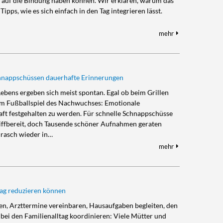
auf die Bindung haben können. Wir erklären, warum das
 Tipps, wie es sich einfach in den Tag integrieren lässt.
mehr
chnappschüssen dauerhafte Erinnerungen
ebens ergeben sich meist spontan. Egal ob beim Grillen
eim Fußballspiel des Nachwuchses: Emotionale
aft festgehalten zu werden. Für schnelle Schnappschüsse
iffbereit, doch Tausende schöner Aufnahmen geraten
 rasch wieder in…
mehr
tag reduzieren können
ren, Arzttermine vereinbaren, Hausaufgaben begleiten, den
i den Familienalltag koordinieren: Viele Mütter und