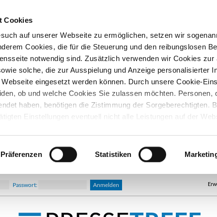
t Cookies
esuch auf unserer Webseite zu ermöglichen, setzen wir sogenan
nderem Cookies, die für die Steuerung und den reibungslosen Be
nsseite notwendig sind. Zusätzlich verwenden wir Cookies zu
owie solche, die zur Ausspielung und Anzeige personalisierter I
Webseite eingesetzt werden können. Durch unsere Cookie-Eins
iden, ob und welche Cookies Sie zulassen möchten. Personen, d
lendet haben, benötigen die Zistimmung der Sorgeberechtigten. B
ätigten Einstellungen eventuell nicht alle Leistungen auf der Web
hre Einwilligung können Sie jederzeit widerrufen und in den Coo
d ändern. In unseren
Datenschutzhinweisen
finden Sie weitere
nen.
Präferenzen
Statistiken
Marketin
Erw
Passwort: