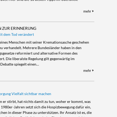
mehr
N ZUR ERINNERUNG
it dem Tod verändert
d eines Menschen mit seiner Kremationsasche geschehen
neu verhandelt. Mehrere Bundesländer haben in den
gsgesetze reformiert und alternative Formen des
t. Die liberalste Regelung gilt gegenwärtig im
 Debatte spiegelt einen…
mehr
orgung Vielfalt sichtbar machen
 er stirbt, hat nichts damit zu tun, woher er kommt, was
en 1980er-Jahren setzt sich die Hospizbewegung dafür ein,
n in dieser Phase zu unterstützen. Ihr Ansatz ist es, die