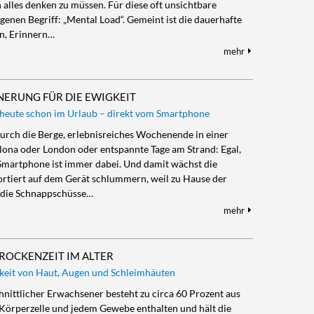
 alles denken zu müssen. Für diese oft unsichtbare
igenen Begriff: „Mental Load“. Gemeint ist die dauerhafte
en, Erinnern…
mehr
NNERUNG FÜR DIE EWIGKEIT
 heute schon im Urlaub – direkt vom Smartphone
durch die Berge, erlebnisreiches Wochenende in einer
ona oder London oder entspannte Tage am Strand: Egal,
 Smartphone ist immer dabei. Und damit wächst die
sortiert auf dem Gerät schlummern, weil zu Hause der
, die Schnappschüsse…
mehr
ROCKENZEIT IM ALTER
gkeit von Haut, Augen und Schleimhäuten
chnittlicher Erwachsener besteht zu circa 60 Prozent aus
r Körperzelle und jedem Gewebe enthalten und hält die