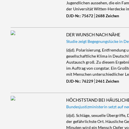
Jugendlichen aussehen, die ein Fami
der Universität Witten-Herdecke i
DJD-Nr.: 75672
2688 Zeichen
DER WUNSCH NACH NÄHE
Studie zeigt Begegnungslücke in D
(djd). Polarisierung, Entfremdung
gesellschaftliche Klima in Deutsch
Austausch groß. Zu diesem Ergebni
im Auftrag von congstar. Ein Großt
mit Menschen unterschiedlicher Le
DJD-Nr.: 76229
2461 Zeichen
HÖCHSTSTAND BEI HÄUSLICH
Bundesjustizministerin setzt auf
(djd). Schläge, sexuelle Übergriffe
der gefährlichste Ort. Häusliche Ge
Minuten wird ein Mensch Opfer von