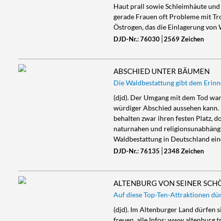
Haut prall sowie Schleimhäute und
gerade Frauen oft Probleme mit Tr
Östrogen, das die Einlagerung von
DJD-Nr.: 76030
2569 Zeichen
ABSCHIED UNTER BÄUMEN
Die Waldbestattung gibt dem Erinne
(djd). Der Umgang mit dem Tod wand
würdiger Abschied aussehen kann. 
behalten zwar ihren festen Platz, d
naturnahen und religionsunabhängi
Waldbestattung in Deutschland ein
DJD-Nr.: 76135
2348 Zeichen
ALTENBURG VON SEINER SCH
Auf diese Top-Ten-Attraktionen dür
(djd). Im Altenburger Land dürfen 
freuen, alle Infos: www.altenburg.t