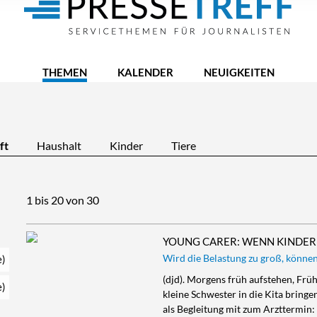
THEMEN
KALENDER
NEUIGKEITEN
ft
Haushalt
Kinder
Tiere
1 bis 20 von 30
YOUNG CARER: WENN KINDER
Wird die Belastung zu groß, könne
e)
(djd). Morgens früh aufstehen, Fr
e)
kleine Schwester in die Kita brin
als Begleitung mit zum Arzttermin: