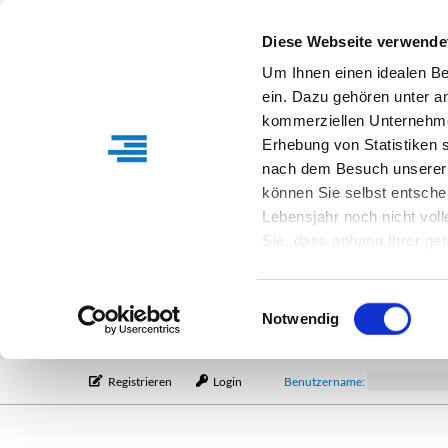
Diese Webseite verwende
Um Ihnen einen idealen B
ein. Dazu gehören unter a
kommerziellen Unternehme
Erhebung von Statistiken s
nach dem Besuch unserer 
können Sie selbst entsche
Lebensjahr noch nicht vol
Sie, dass anhand Ihrer get
Verfügung stehen können. I
Einstellungen entsprechen
Einwilligungsauswahl
entsprechende Informatio
Notwendig
Registrieren
Login
Benutzername: