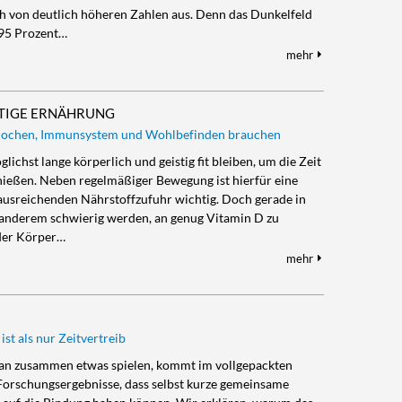
ch von deutlich höheren Zahlen aus. Denn das Dunkelfeld
 95 Prozent…
mehr
CHTIGE ERNÄHRUNG
Knochen, Immunsystem und Wohlbefinden brauchen
lichst lange körperlich und geistig fit bleiben, um die Zeit
enießen. Neben regelmäßiger Bewegung ist hierfür eine
usreichenden Nährstoffzufuhr wichtig. Doch gerade in
r anderem schwierig werden, an genug Vitamin D zu
 der Körper…
mehr
t als nur Zeitvertreib
ntan zusammen etwas spielen, kommt im vollgepackten
n Forschungsergebnisse, dass selbst kurze gemeinsame