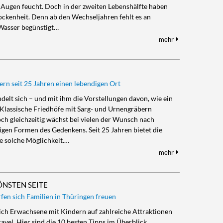
 Augen feucht. Doch in der zweiten Lebenshälfte haben
ockenheit. Denn ab den Wechseljahren fehlt es an
 Wasser begünstigt…
mehr
rn seit 25 Jahren einen lebendigen Ort
elt sich – und mit ihm die Vorstellungen davon, wie ein
Klassische Friedhöfe mit Sarg- und Urnengräbern
och gleichzeitig wächst bei vielen der Wunsch nach
gen Formen des Gedenkens. Seit 25 Jahren bietet die
e solche Möglichkeit.…
mehr
ÖNSTEN SEITE
fen sich Familien in Thüringen freuen
sich Erwachsene mit Kindern auf zahlreiche Attraktionen
ravel. Hier sind die 10 besten Tipps im Überblick.