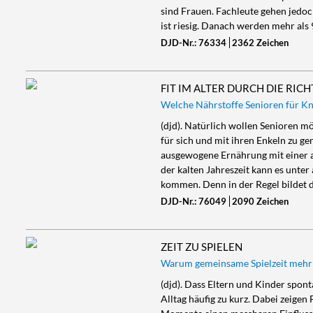
sind Frauen. Fachleute gehen jedo
ist riesig. Danach werden mehr als
DJD-Nr.: 76334
2362 Zeichen
FIT IM ALTER DURCH DIE RI
Welche Nährstoffe Senioren für 
(djd). Natürlich wollen Senioren mög
für sich und mit ihren Enkeln zu g
ausgewogene Ernährung mit einer a
der kalten Jahreszeit kann es unte
kommen. Denn in der Regel bildet
DJD-Nr.: 76049
2090 Zeichen
ZEIT ZU SPIELEN
Warum gemeinsame Spielzeit mehr is
(djd). Dass Eltern und Kinder spo
Alltag häufig zu kurz. Dabei zeige