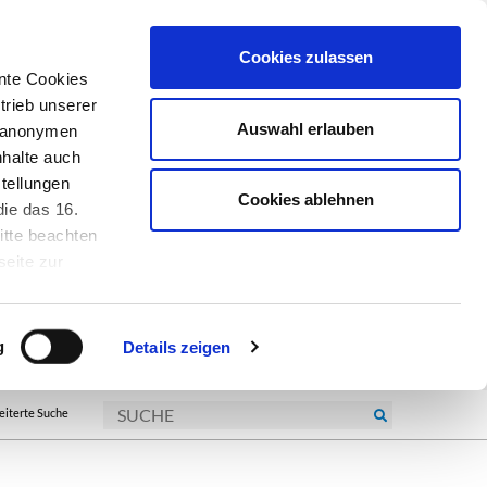
Cookies zulassen
nte Cookies
trieb unserer
Auswahl erlauben
r anonymen
nhalte auch
tellungen
Cookies ablehnen
ie das 16.
itte beachten
seite zur
kie-
g
Details zeigen
eiterte Suche