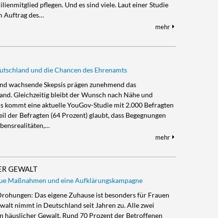
lienmitglied pflegen. Und es sind viele. Laut einer Studie
m Auftrag des…
mehr
eutschland und die Chancen des Ehrenamts
 und wachsende Skepsis prägen zunehmend das
land. Gleichzeitig bleibt der Wunsch nach Nähe und
s kommt eine aktuelle YouGov-Studie mit 2.000 Befragten
eil der Befragten (64 Prozent) glaubt, dass Begegnungen
bensrealitäten,…
mehr
ER GEWALT
 neue Maßnahmen und eine Aufklärungskampagne
, Drohungen: Das eigene Zuhause ist besonders für Frauen
walt nimmt in Deutschland seit Jahren zu. Alle zwei
 häuslicher Gewalt. Rund 70 Prozent der Betroffenen