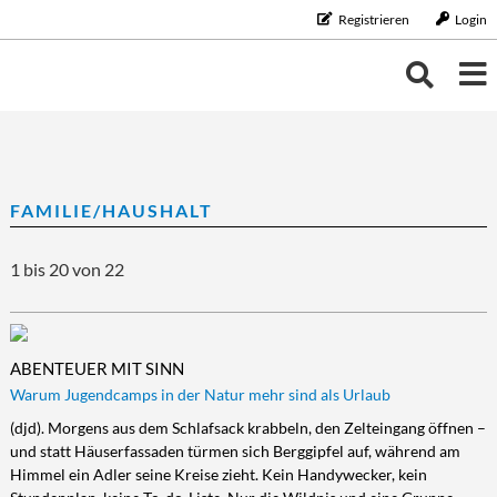
Registrieren
Login
THEMEN
THEMEN
KALENDER
FAMILIE/HAUSHALT
BILDUNG/BERUF
Bildung/Beruf
ERNÄHRUNG
NEUIGKEITEN
1 bis 20 von 22
Aus-/Weiterbildung
Ernährung
FAMILIE/HAUSHALT
Karriere
Diät/Gesunde Ernährung
Familie/Haushalt
GELD
Schule/Studium
Essen
Familie/Partnerschaft
Geld
GESUNDHEIT
ABENTEUER MIT SINN
Trinken
Haushalt
Finanzen
Gesundheit
LEBENSART
Warum Jugendcamps in der Natur mehr sind als Urlaub
Kinder
Vorsorge/Versicherung
Gesundheit/Vitalität
Lebensart
MOBILES LEBEN
(djd). Morgens aus dem Schlafsack krabbeln, den Zelteingang öffnen –
und statt Häuserfassaden türmen sich Berggipfel auf, während am
Tiere
Wirtschaft/Recht
Vorsorge
Beauty
Mobiles Leben
REISE/TOURISTIK
Himmel ein Adler seine Kreise zieht. Kein Handywecker, kein
Zahngesundheit
Freizeit
Auto/Motorrad
Reise/Touristik
RUND UMS HAUS