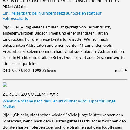
ABENTEUER STATT ACHTERBAHN – UND FÜR DIE ELTERN
NOSTALGIE
Ein Freizeitpark bei Nürnberg setzt auf Spielen statt auf
Fahrgeschäfte
(djd). Der Alltag vieler Familien ist geprägt von Termindruck,
allgegenwärtigen Bildschirmen und einer ständigen Flut an
Eindrücken. Für die Freizeitgestaltung ist der Wunsch nach
entspannten Aktivitäten und einem echten Miteinander groß.
Freizeitparks setzen dennoch häufig auf spektakuläre Achterbahnen,
schrille Effekte und digitale Reize. Doch es gibt auch Gegenentwürfe.
Ein Freizeitpark im…
DJD-Nr.: 76102
1998 Zeichen
mehr
ZURÜCK ZU VOLLEM HAAR
Wenn die Mähne nach der Geburt dünner wird: Tipps für junge
Mütter
(djd). „Oh nein, nicht schon wieder!“ Viele junge Mütter kennen den
Schrecken, wenn nach dem Bürsten ganze Haarbüschel zwischen den
Borsten hängen bleiben oder sich die Strähnen auf dem Kopfkissen