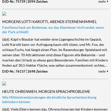
DJD-Nr.: 75739
2094 Zeichen
mehr
MORGENS LOTTI KAROTTI, ABENDS STERNENHIMMEL
Familienurlaub am Bodensee, wo das Abenteuer nicht endet, wenn
der Park schließt
(djd). Käpt'n Blaubär hat wieder eine Lügengeschichte im Gepäck,
Lotti Karotti kann vor Aufregung kaum still sitzen, und Mr. Fox, der
schlaue Fuchs, hat längst einen Plan. Im Ravensburger Spieleland mit
seinen über 70 Attraktionen sind diese Figuren alte Bekannte – und
machen den Urlaub zu etwas ganz Besonderem. Familien mit Kindern
finden auf 30,5 Hektar Fläche, was selten zusammenkommt: echtes…
DJD-Nr.: 76137
2698 Zeichen
mehr
HEUTE OHRENWEH, MORGEN SPRACHPROBLEME
Wie Mittelohrentzündungen die kindliche Sprachentwicklung
behindern können
(djd). Viele Eltern kennen das, Ohrenschmerzen bei Kindern kommen