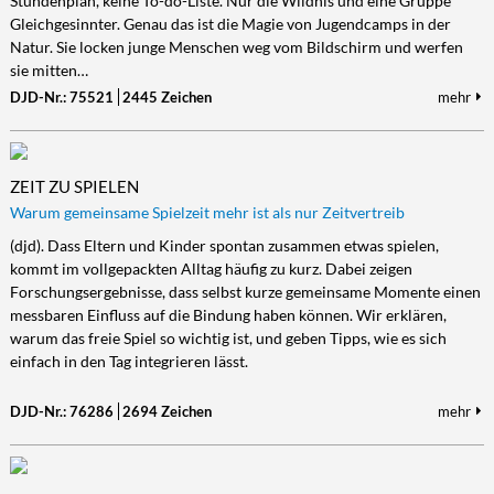
Stundenplan, keine To-do-Liste. Nur die Wildnis und eine Gruppe
Gleichgesinnter. Genau das ist die Magie von Jugendcamps in der
Kultur/Literatur
Fahrrad/E-Bike
Landschaft/Berge
Rund ums Haus
TECHNIK
Natur. Sie locken junge Menschen weg vom Bildschirm und werfen
Mode
Mobilität
Meer
Garten
Technik
sie mitten…
Soziales/Umwelt
DJD-Nr.: 75521
2445 Zeichen
mehr
Städte/Kultur
Haus
Hardware/Software
Sport
Weitere Reisethemen
Ratgeber
Kommunikation/Internet
Trendy
Wohnen/Leben
Digitalisierung/Multimedia
ZEIT ZU SPIELEN
Wellness
Trends/Mobil
Warum gemeinsame Spielzeit mehr ist als nur Zeitvertreib
(djd). Dass Eltern und Kinder spontan zusammen etwas spielen,
kommt im vollgepackten Alltag häufig zu kurz. Dabei zeigen
Forschungsergebnisse, dass selbst kurze gemeinsame Momente einen
messbaren Einfluss auf die Bindung haben können. Wir erklären,
warum das freie Spiel so wichtig ist, und geben Tipps, wie es sich
einfach in den Tag integrieren lässt.
DJD-Nr.: 76286
2694 Zeichen
mehr