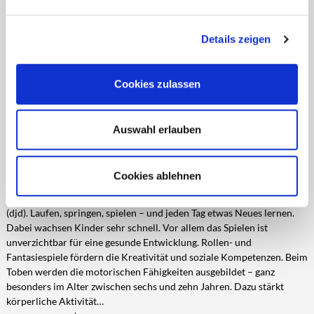
entsprechende Informationen.
(djd). Gerade an warmen Tagen ist der Wald ein beliebtes Ziel. Er
bietet Schatten, Ruhe und vieles zum Entdecken. Für Kinder und
Details zeigen
Jugendliche ist er mehr als ein Ausflugsziel: Er ist ein lebendiges
Klassenzimmer, in dem sich Natur, Artenvielfalt und die Nutzung des
Rohstoffs Holz unmittelbar erfahren lassen. Zugleich lernen sie ein
Cookies zulassen
empfindliches Ökosystem kennen, das sich zu erhalten lohnt.
DJD-Nr.: 75883
2695 Zeichen
mehr
Auswahl erlauben
WAS KINDER STARK MACHT
Cookies ablehnen
Bewegung und ausgewogene Ernährung fördern die Entwicklung
(djd). Laufen, springen, spielen – und jeden Tag etwas Neues lernen.
Dabei wachsen Kinder sehr schnell. Vor allem das Spielen ist
unverzichtbar für eine gesunde Entwicklung. Rollen- und
Fantasiespiele fördern die Kreativität und soziale Kompetenzen. Beim
Toben werden die motorischen Fähigkeiten ausgebildet – ganz
besonders im Alter zwischen sechs und zehn Jahren. Dazu stärkt
körperliche Aktivität…