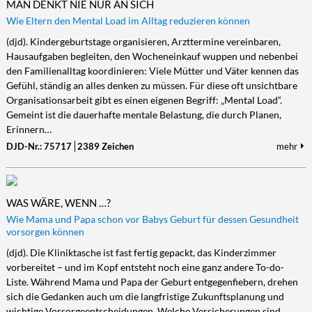
MAN DENKT NIE NUR AN SICH
Wie Eltern den Mental Load im Alltag reduzieren können
(djd). Kindergeburtstage organisieren, Arzttermine vereinbaren,
Hausaufgaben begleiten, den Wocheneinkauf wuppen und nebenbei
den Familienalltag koordinieren: Viele Mütter und Väter kennen das
Gefühl, ständig an alles denken zu müssen. Für diese oft unsichtbare
Organisationsarbeit gibt es einen eigenen Begriff: „Mental Load“.
Gemeint ist die dauerhafte mentale Belastung, die durch Planen,
Erinnern…
DJD-Nr.: 75717
2389 Zeichen
mehr
WAS WÄRE, WENN …?
Wie Mama und Papa schon vor Babys Geburt für dessen Gesundheit
vorsorgen können
(djd). Die Kliniktasche ist fast fertig gepackt, das Kinderzimmer
vorbereitet – und im Kopf entsteht noch eine ganz andere To-do-
Liste. Während Mama und Papa der Geburt entgegenfiebern, drehen
sich die Gedanken auch um die langfristige Zukunftsplanung und
wichtige Vorsorgeentscheidungen. Welche Versicherungen sind