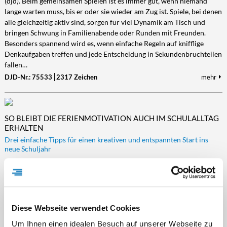
(djd). Beim gemeinsamen Spielen ist es immer gut, wenn niemand
lange warten muss, bis er oder sie wieder am Zug ist. Spiele, bei denen
alle gleichzeitig aktiv sind, sorgen für viel Dynamik am Tisch und
bringen Schwung in Familienabende oder Runden mit Freunden.
Besonders spannend wird es, wenn einfache Regeln auf knifflige
Denkaufgaben treffen und jede Entscheidung in Sekundenbruchteilen
fallen…
DJD-Nr.: 75533
2317 Zeichen
mehr
SO BLEIBT DIE FERIENMOTIVATION AUCH IM SCHULALLTAG
ERHALTEN
Drei einfache Tipps für einen kreativen und entspannten Start ins
neue Schuljahr
(djd). Nach den Sommerferien starten viele Kinder mit frischer
Energie, neuen Ideen und jeder Menge Vorfreude in den Schulalltag.
Doch oft dauert es nicht lange, bis Routine, Leistungsdruck und volle
Stundenpläne die anfängliche Begeisterung ausbremsen. Kleine
Impulse im Alltag können helfen, die Freude am Lernen länger zu
Diese Webseite verwendet Cookies
erhalten – und Schule kreativer, persönlicher und entspannter zu
Um Ihnen einen idealen Besuch auf unserer Webseite zu