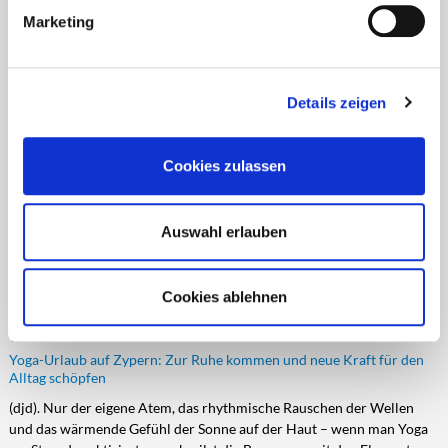
Cookie-Einstellungen entsprechend ändern. In unseren
DIE GANZE VIELFALT DER NIEDERLÄNDISCHEN
Marketing
Datenschutzhinweisen
finden Sie weitere
NORDSEEKÜSTE
entsprechende Informationen.
Angebote für jeden Geschmack: ruhig oder rasant, naturnah oder
erlebnisreich
Details zeigen
(djd). Seit Jahren zieht es deutsche Urlauberinnen und Urlauber an die
niederländische Nordseeküste. Die Anreise ist kurz, dazu kommen
lange Sandstrände und eine gut ausgebaute Infrastruktur.
Cookies zulassen
Gleichermaßen beliebt bei Familien, aktiven Paaren und
Ruhesuchenden sind die zahlreichen Ferienparks im Nachbarland,
hier ist für jeden Geschmack und jedes Budget etwas dabei.
Auswahl erlauben
DJD-Nr.: 76123
2694 Zeichen
mehr
Cookies ablehnen
WO YOGA UND MEER VERSCHMELZEN
Yoga-Urlaub auf Zypern: Zur Ruhe kommen und neue Kraft für den
Alltag schöpfen
(djd). Nur der eigene Atem, das rhythmische Rauschen der Wellen
und das wärmende Gefühl der Sonne auf der Haut – wenn man Yoga