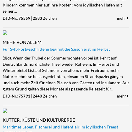
Kindern kommen hier auf ihre Kosten: Vom idyllischen Hafen mit
seiner…
DJD-Nr.: 75559
2583 Zeichen
mehr
MEHR VON ALLEM
Für Sylt-Fortgeschrittene beginnt die Saison erst im Herbst
(djd). Wenn der Trubel der Sommermonate vorbei ist, kehrt auf
Deutschlands nördlichster Insel wieder Ruhe ein. Im Herbst und
Winter bietet List auf Sylt mehr von allem: mehr Freiraum, mehr
Naturerlebnisse bei ausgedehnten, einsamen Strandspaziergängen
und auch mehr Zeit für einen Plausch von Gästen und Insulanern. Aus
gutem Grund gelten diese Monate als passende Reisezeit für…
DJD-Nr.: 75791
2440 Zeichen
mehr
KUTTER, KÜSTE UND KULTURERBE
Maritimes Leben, Fischerei und Hafenflair im idyllischen Freest