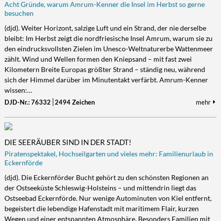
Acht Gründe, warum Amrum-Kenner die Insel im Herbst so gerne
besuchen
(djd). Weiter Horizont, salzige Luft und ein Strand, der nie derselbe
bleibt: Im Herbst zeigt die nordfriesische Insel Amrum, warum sie zu
den eindrucksvollsten Zielen im Unesco-Weltnaturerbe Wattenmeer
zählt. Wind und Wellen formen den Kniepsand – mit fast zwei
Kilometern Breite Europas größter Strand – ständig neu, während
sich der Himmel darüber im Minutentakt verfärbt. Amrum-Kenner
wissen:…
DJD-Nr.: 76332
2494 Zeichen
mehr
DIE SEERÄUBER SIND IN DER STADT!
Piratenspektakel, Hochseilgarten und vieles mehr: Familienurlaub in
Eckernförde
(djd). Die Eckernförder Bucht gehört zu den schönsten Regionen an
der Ostseeküste Schleswig-Holsteins – und mittendrin liegt das
Ostseebad Eckernförde. Nur wenige Autominuten von Kiel entfernt,
begeistert die lebendige Hafenstadt mit maritimem Flair, kurzen
Wegen und einer entspannten Atmosphäre. Besonders Familien mit