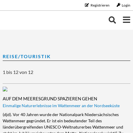
Registrieren
Login
THEMEN
THEMEN
KALENDER
REISE/TOURISTIK
BILDUNG/BERUF
Bildung/Beruf
ERNÄHRUNG
NEUIGKEITEN
1 bis 12 von 12
Aus-/Weiterbildung
Ernährung
FAMILIE/HAUSHALT
Karriere
Diät/Gesunde Ernährung
Familie/Haushalt
GELD
Schule/Studium
Essen
Familie/Partnerschaft
Geld
GESUNDHEIT
AUF DEM MEERESGRUND SPAZIEREN GEHEN
Trinken
Haushalt
Finanzen
Gesundheit
LEBENSART
Einmalige Naturerlebnisse im Wattenmeer an der Nordseeküste
Kinder
Vorsorge/Versicherung
Gesundheit/Vitalität
Lebensart
MOBILES LEBEN
(djd). Vor 40 Jahren wurde der Nationalpark Niedersächsisches
Wattenmeer gegründet. Er ist ein bedeutender Teil des
Tiere
Wirtschaft/Recht
Vorsorge
Beauty
Mobiles Leben
REISE/TOURISTIK
länderübergreifenden UNESCO-Weltnaturerbes Wattenmeer und
Zahngesundheit
Freizeit
Auto/Motorrad
Reise/Touristik
RUND UMS HAUS