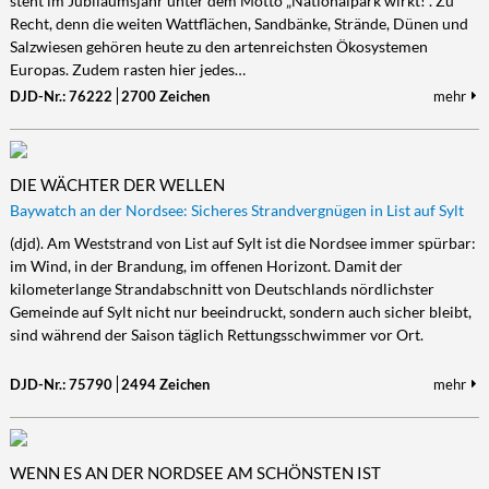
steht im Jubiläumsjahr unter dem Motto „Nationalpark wirkt!“. Zu
Recht, denn die weiten Wattflächen, Sandbänke, Strände, Dünen und
Kultur/Literatur
Fahrrad/E-Bike
Landschaft/Berge
Rund ums Haus
TECHNIK
Salzwiesen gehören heute zu den artenreichsten Ökosystemen
Mode
Mobilität
Meer
Garten
Technik
Europas. Zudem rasten hier jedes…
Soziales/Umwelt
DJD-Nr.: 76222
2700 Zeichen
mehr
Städte/Kultur
Haus
Hardware/Software
Sport
Weitere Reisethemen
Ratgeber
Kommunikation/Internet
Trendy
Wohnen/Leben
Digitalisierung/Multimedia
DIE WÄCHTER DER WELLEN
Wellness
Trends/Mobil
Baywatch an der Nordsee: Sicheres Strandvergnügen in List auf Sylt
(djd). Am Weststrand von List auf Sylt ist die Nordsee immer spürbar:
im Wind, in der Brandung, im offenen Horizont. Damit der
kilometerlange Strandabschnitt von Deutschlands nördlichster
Gemeinde auf Sylt nicht nur beeindruckt, sondern auch sicher bleibt,
sind während der Saison täglich Rettungsschwimmer vor Ort.
DJD-Nr.: 75790
2494 Zeichen
mehr
WENN ES AN DER NORDSEE AM SCHÖNSTEN IST