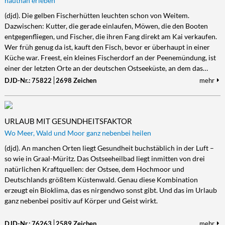
hautnah erleben
(djd). Die gelben Fischerhütten leuchten schon von Weitem.
Dazwischen: Kutter, die gerade einlaufen, Möwen, die den Booten
entgegenfliegen, und Fischer, die ihren Fang direkt am Kai verkaufen.
Wer früh genug da ist, kauft den Fisch, bevor er überhaupt in einer
Küche war. Freest, ein kleines Fischerdorf an der Peenemündung, ist
einer der letzten Orte an der deutschen Ostseeküste, an dem das…
DJD-Nr.: 75822
2698 Zeichen
mehr
URLAUB MIT GESUNDHEITSFAKTOR
Wo Meer, Wald und Moor ganz nebenbei heilen
(djd). An manchen Orten liegt Gesundheit buchstäblich in der Luft –
so wie in Graal-Müritz. Das Ostseeheilbad liegt inmitten von drei
natürlichen Kraftquellen: der Ostsee, dem Hochmoor und
Deutschlands größtem Küstenwald. Genau diese Kombination
erzeugt ein Bioklima, das es nirgendwo sonst gibt. Und das im Urlaub
ganz nebenbei positiv auf Körper und Geist wirkt.
DJD-Nr.: 76263
2589 Zeichen
mehr