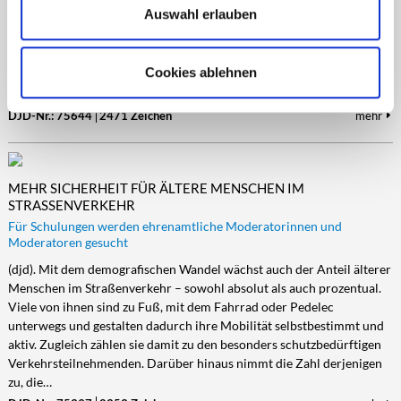
Auswahl erlauben
Unfall im Verkehr passiert ist, so langwierig sind oft die Folgen. Denn
wenn sich die Unfallbeteiligten über die Schuldfrage streiten, kann es
zu einem monate- oder jahrelangen teuren Gerichtsverfahren
Cookies ablehnen
kommen. Unterstützung und finanzielle Absicherung bietet dann eine
Verkehrs-Rechtsschutzversicherung. Doch selbst wer eine hat und…
DJD-Nr.: 75644
2471 Zeichen
mehr
MEHR SICHERHEIT FÜR ÄLTERE MENSCHEN IM
STRASSENVERKEHR
Für Schulungen werden ehrenamtliche Moderatorinnen und
Moderatoren gesucht
(djd). Mit dem demografischen Wandel wächst auch der Anteil älterer
Menschen im Straßenverkehr – sowohl absolut als auch prozentual.
Viele von ihnen sind zu Fuß, mit dem Fahrrad oder Pedelec
unterwegs und gestalten dadurch ihre Mobilität selbstbestimmt und
aktiv. Zugleich zählen sie damit zu den besonders schutzbedürftigen
Verkehrsteilnehmenden. Darüber hinaus nimmt die Zahl derjenigen
zu, die…