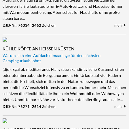
Auftrag der naturstrom AG. Am lukrativsten ist die Nutzung der
cleveren Tarife laut Studie für E-Auto-Besitzer und Hauseigentümer
Kultur/Literatur
Fahrrad/E-Bike
Landschaft/Berge
Rund ums Haus
TECHNIK
mit Wärmepumpenheizung. Aber selbst für Haushalte ohne große
Mode
Mobilität
Meer
Garten
Technik
steuerbare…
Soziales/Umwelt
DJD-Nr.: 76034
2462 Zeichen
mehr
Städte/Kultur
Haus
Hardware/Software
Sport
Weitere Reisethemen
Ratgeber
Kommunikation/Internet
Trendy
Wohnen/Leben
Digitalisierung/Multimedia
KÜHLE KÖPFE AN HEISSEN KÜSTEN
Wellness
Trends/Mobil
Warum sich eine Aufdachklimaanlage für den nächsten
Campingurlaub lohnt
(djd). Egal ob mediterranes Flair, raue skandinavische Küstenstreifen
oder atemberaubende Bergpanoramen: Ein Urlaub auf vier Rädern
bietet die Freiheit, sich mitten in der Natur zu bewegen und das
persönliche Wunschziel intensiv zu erkunden. Immer mehr Menschen
schätzen die Flexibilität, die ihnen ein Wohnmobil oder Wohnwagen
bietet. Unmittelbare Nähe zur Natur bedeutet allerdings auch, alle…
DJD-Nr.: 76271
2614 Zeichen
mehr