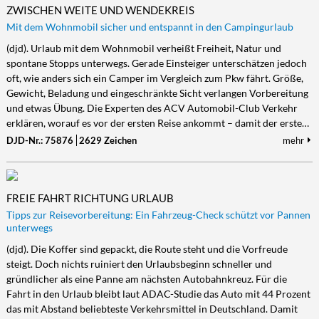
ZWISCHEN WEITE UND WENDEKREIS
Mit dem Wohnmobil sicher und entspannt in den Campingurlaub
(djd). Urlaub mit dem Wohnmobil verheißt Freiheit, Natur und
spontane Stopps unterwegs. Gerade Einsteiger unterschätzen jedoch
oft, wie anders sich ein Camper im Vergleich zum Pkw fährt. Größe,
Gewicht, Beladung und eingeschränkte Sicht verlangen Vorbereitung
und etwas Übung. Die Experten des ACV Automobil-Club Verkehr
erklären, worauf es vor der ersten Reise ankommt – damit der erste…
DJD-Nr.: 75876
2629 Zeichen
mehr
FREIE FAHRT RICHTUNG URLAUB
Tipps zur Reisevorbereitung: Ein Fahrzeug-Check schützt vor Pannen
unterwegs
(djd). Die Koffer sind gepackt, die Route steht und die Vorfreude
steigt. Doch nichts ruiniert den Urlaubsbeginn schneller und
gründlicher als eine Panne am nächsten Autobahnkreuz. Für die
Fahrt in den Urlaub bleibt laut ADAC-Studie das Auto mit 44 Prozent
das mit Abstand beliebteste Verkehrsmittel in Deutschland. Damit