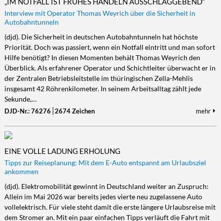
„IM NOTFALL IST FRÜHES HANDELN AUSSCHLAGGEBEND“
Interview mit Operator Thomas Weyrich über die Sicherheit in
Autobahntunneln
(djd). Die Sicherheit in deutschen Autobahntunneln hat höchste
Priorität. Doch was passiert, wenn ein Notfall eintritt und man sofort
Hilfe benötigt? In diesen Momenten behält Thomas Weyrich den
Überblick. Als erfahrener Operator und Schichtleiter überwacht er in
der Zentralen Betriebsleitstelle im thüringischen Zella-Mehlis
insgesamt 42 Röhrenkilometer. In seinem Arbeitsalltag zählt jede
Sekunde,…
DJD-Nr.: 76276
2674 Zeichen
mehr
EINE VOLLE LADUNG ERHOLUNG
Tipps zur Reiseplanung: Mit dem E-Auto entspannt am Urlaubsziel
ankommen
(djd). Elektromobilität gewinnt in Deutschland weiter an Zuspruch:
Allein im Mai 2026 war bereits jedes vierte neu zugelassene Auto
vollelektrisch. Für viele steht damit die erste längere Urlaubsreise mit
dem Stromer an. Mit ein paar einfachen Tipps verläuft die Fahrt mit