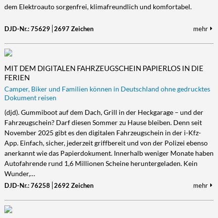
dem Elektroauto sorgenfrei, klimafreundlich und komfortabel.
DJD-Nr.: 75629
2697 Zeichen
mehr
MIT DEM DIGITALEN FAHRZEUGSCHEIN PAPIERLOS IN DIE
FERIEN
Camper, Biker und Familien können in Deutschland ohne gedrucktes
Dokument reisen
(djd). Gummiboot auf dem Dach, Grill in der Heckgarage – und der
Fahrzeugschein? Darf diesen Sommer zu Hause bleiben. Denn seit
November 2025 gibt es den digitalen Fahrzeugschein in der i-Kfz-
App. Einfach, sicher, jederzeit griffbereit und von der Polizei ebenso
anerkannt wie das Papierdokument. Innerhalb weniger Monate haben
Autofahrende rund 1,6 Millionen Scheine heruntergeladen. Kein
Wunder,…
DJD-Nr.: 76258
2692 Zeichen
mehr