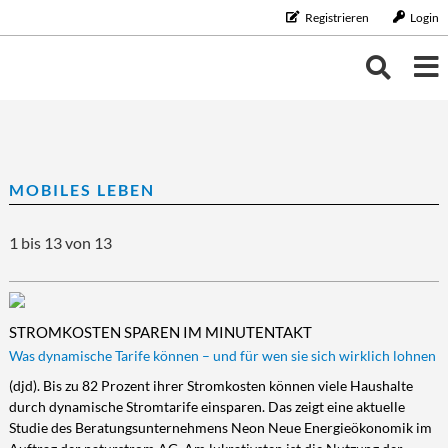
Registrieren
Login
THEMEN
THEMEN
KALENDER
MOBILES LEBEN
BILDUNG/BERUF
Bildung/Beruf
ERNÄHRUNG
NEUIGKEITEN
1 bis 13 von 13
Aus-/Weiterbildung
Ernährung
FAMILIE/HAUSHALT
Karriere
Diät/Gesunde Ernährung
Familie/Haushalt
GELD
Schule/Studium
Essen
Familie/Partnerschaft
Geld
GESUNDHEIT
STROMKOSTEN SPAREN IM MINUTENTAKT
Trinken
Haushalt
Finanzen
Gesundheit
LEBENSART
Was dynamische Tarife können – und für wen sie sich wirklich lohnen
Kinder
Vorsorge/Versicherung
Gesundheit/Vitalität
Lebensart
MOBILES LEBEN
(djd). Bis zu 82 Prozent ihrer Stromkosten können viele Haushalte
durch dynamische Stromtarife einsparen. Das zeigt eine aktuelle
Tiere
Wirtschaft/Recht
Vorsorge
Beauty
Mobiles Leben
REISE/TOURISTIK
Studie des Beratungsunternehmens Neon Neue Energieökonomik im
Zahngesundheit
Freizeit
Auto/Motorrad
Reise/Touristik
RUND UMS HAUS