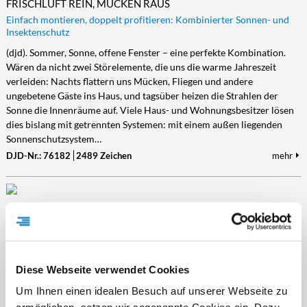
FRISCHLUFT REIN, MÜCKEN RAUS
Einfach montieren, doppelt profitieren: Kombinierter Sonnen- und
Insektenschutz
(djd). Sommer, Sonne, offene Fenster – eine perfekte Kombination.
Wären da nicht zwei Störelemente, die uns die warme Jahreszeit
verleiden: Nachts flattern uns Mücken, Fliegen und andere
ungebetene Gäste ins Haus, und tagsüber heizen die Strahlen der
Sonne die Innenräume auf. Viele Haus- und Wohnungsbesitzer lösen
dies bislang mit getrennten Systemen: mit einem außen liegenden
Sonnenschutzsystem…
DJD-Nr.: 76182
2489 Zeichen
mehr
MEHR RUHE IM ZUHAUSE
Warum Schallschutz bei Neubau und Sanierung immer mitgedacht
werden sollte
(djd). Verkehr vor dem Haus, eine Bahnstrecke in der Nähe oder der
Diese Webseite verwendet Cookies
Rasenmäher aus der Nachbarschaft: Lärm gehört für viele Menschen
zum Alltag. Nach Angaben des Umweltbundesamtes sind in
Um Ihnen einen idealen Besuch auf unserer Webseite zu
Deutschland nachts 17,9 Prozent der Bevölkerung von