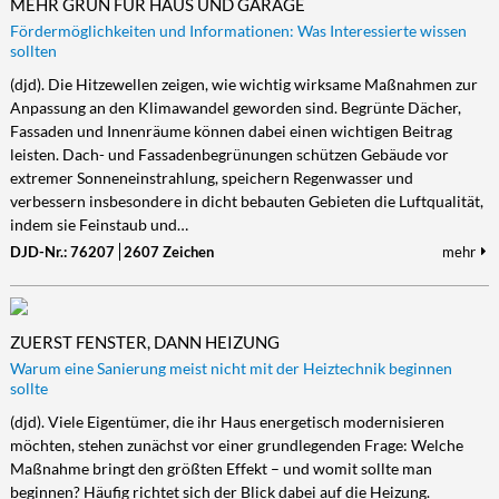
MEHR GRÜN FÜR HAUS UND GARAGE
Fördermöglichkeiten und Informationen: Was Interessierte wissen
sollten
(djd). Die Hitzewellen zeigen, wie wichtig wirksame Maßnahmen zur
Anpassung an den Klimawandel geworden sind. Begrünte Dächer,
Fassaden und Innenräume können dabei einen wichtigen Beitrag
leisten. Dach- und Fassadenbegrünungen schützen Gebäude vor
extremer Sonneneinstrahlung, speichern Regenwasser und
verbessern insbesondere in dicht bebauten Gebieten die Luftqualität,
indem sie Feinstaub und…
DJD-Nr.: 76207
2607 Zeichen
mehr
ZUERST FENSTER, DANN HEIZUNG
Warum eine Sanierung meist nicht mit der Heiztechnik beginnen
sollte
(djd). Viele Eigentümer, die ihr Haus energetisch modernisieren
möchten, stehen zunächst vor einer grundlegenden Frage: Welche
Maßnahme bringt den größten Effekt – und womit sollte man
beginnen? Häufig richtet sich der Blick dabei auf die Heizung.