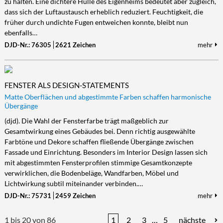
zu halten. Eine dichtere Hülle des Eigenheims bedeutet aber zugleich,
dass sich der Luftaustausch erheblich reduziert. Feuchtigkeit, die
früher durch undichte Fugen entweichen konnte, bleibt nun
ebenfalls…
DJD-Nr.: 76305
2621 Zeichen
mehr
FENSTER ALS DESIGN-STATEMENTS
Matte Oberflächen und abgestimmte Farben schaffen harmonische
Übergänge
(djd). Die Wahl der Fensterfarbe trägt maßgeblich zur
Gesamtwirkung eines Gebäudes bei. Denn richtig ausgewählte
Farbtöne und Dekore schaffen fließende Übergänge zwischen
Fassade und Einrichtung. Besonders im Interior Design lassen sich
mit abgestimmten Fensterprofilen stimmige Gesamtkonzepte
verwirklichen, die Bodenbeläge, Wandfarben, Möbel und
Lichtwirkung subtil miteinander verbinden.…
DJD-Nr.: 75731
2459 Zeichen
mehr
1 bis 20 von 86
1
2
3
…
5
nächste