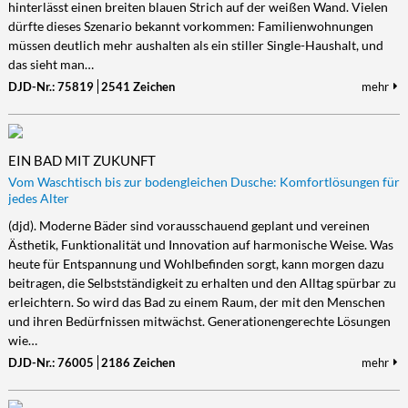
hinterlässt einen breiten blauen Strich auf der weißen Wand. Vielen
dürfte dieses Szenario bekannt vorkommen: Familienwohnungen
müssen deutlich mehr aushalten als ein stiller Single-Haushalt, und
das sieht man…
DJD-Nr.: 75819
2541 Zeichen
mehr
EIN BAD MIT ZUKUNFT
Vom Waschtisch bis zur bodengleichen Dusche: Komfortlösungen für
jedes Alter
(djd). Moderne Bäder sind vorausschauend geplant und vereinen
Ästhetik, Funktionalität und Innovation auf harmonische Weise. Was
heute für Entspannung und Wohlbefinden sorgt, kann morgen dazu
beitragen, die Selbstständigkeit zu erhalten und den Alltag spürbar zu
erleichtern. So wird das Bad zu einem Raum, der mit den Menschen
und ihren Bedürfnissen mitwächst. Generationengerechte Lösungen
wie…
DJD-Nr.: 76005
2186 Zeichen
mehr