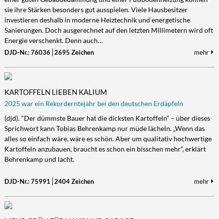
sie ihre Stärken besonders gut ausspielen. Viele Hausbesitzer
Kultur/Literatur
Fahrrad/E-Bike
Landschaft/Berge
Rund ums Haus
TECHNIK
investieren deshalb in moderne Heiztechnik und energetische
Mode
Mobilität
Meer
Garten
Technik
Sanierungen. Doch ausgerechnet auf den letzten Millimetern wird oft
Energie verschenkt. Denn auch…
Soziales/Umwelt
Städte/Kultur
Haus
Hardware/Software
DJD-Nr.: 76036
2695 Zeichen
mehr
Sport
Weitere Reisethemen
Ratgeber
Kommunikation/Internet
Trendy
Wohnen/Leben
Digitalisierung/Multimedia
Wellness
Trends/Mobil
KARTOFFELN LIEBEN KALIUM
2025 war ein Rekorderntejahr bei den deutschen Erdäpfeln
(djd). "Der dümmste Bauer hat die dicksten Kartoffeln“ – über dieses
Sprichwort kann Tobias Behrenkamp nur müde lächeln. „Wenn das
alles so einfach wäre, wäre es schön. Aber um qualitativ hochwertige
Kartoffeln anzubauen, braucht es schon ein bisschen mehr“, erklärt
Behrenkamp und lacht.
DJD-Nr.: 75991
2404 Zeichen
mehr