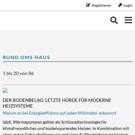
Registrieren
Login
THEMEN
THEMEN
KALENDER
RUND UMS HAUS
BILDUNG/BERUF
Bildung/Beruf
ERNÄHRUNG
NEUIGKEITEN
1 bis 20 von 86
Aus-/Weiterbildung
Ernährung
FAMILIE/HAUSHALT
Karriere
Diät/Gesunde Ernährung
Familie/Haushalt
GELD
Schule/Studium
Essen
Familie/Partnerschaft
Geld
GESUNDHEIT
DER BODENBELAG: LETZTE HÜRDE FÜR MODERNE
Trinken
Haushalt
Finanzen
Gesundheit
LEBENSART
HEIZSYSTEME
Warum es bei Energieeffizienz auf jeden Millimeter ankommt
Kinder
Vorsorge/Versicherung
Gesundheit/Vitalität
Lebensart
MOBILES LEBEN
(djd). Wärmepumpen gelten als Schlüsseltechnologie für
Tiere
Wirtschaft/Recht
Vorsorge
Beauty
Mobiles Leben
REISE/TOURISTIK
klimafreundliches und kostensparendes Heizen. In Kombination mit
Zahngesundheit
Freizeit
Auto/Motorrad
Reise/Touristik
RUND UMS HAUS
einer guten Gebäudedämmung und einer Fußbodenheizung können