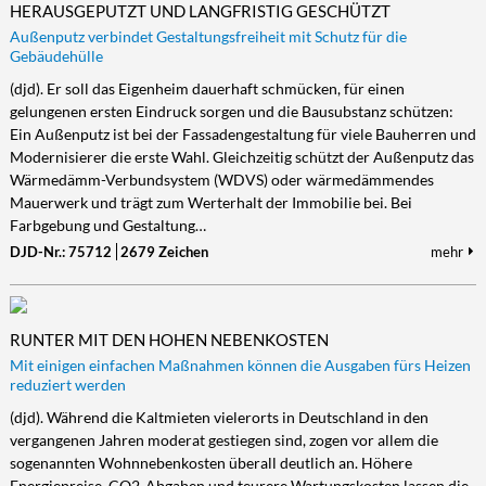
HERAUSGEPUTZT UND LANGFRISTIG GESCHÜTZT
Außenputz verbindet Gestaltungsfreiheit mit Schutz für die
Gebäudehülle
(djd). Er soll das Eigenheim dauerhaft schmücken, für einen
gelungenen ersten Eindruck sorgen und die Bausubstanz schützen:
Ein Außenputz ist bei der Fassadengestaltung für viele Bauherren und
Modernisierer die erste Wahl. Gleichzeitig schützt der Außenputz das
Wärmedämm-Verbundsystem (WDVS) oder wärmedämmendes
Mauerwerk und trägt zum Werterhalt der Immobilie bei. Bei
Farbgebung und Gestaltung…
DJD-Nr.: 75712
2679 Zeichen
mehr
RUNTER MIT DEN HOHEN NEBENKOSTEN
Mit einigen einfachen Maßnahmen können die Ausgaben fürs Heizen
reduziert werden
(djd). Während die Kaltmieten vielerorts in Deutschland in den
vergangenen Jahren moderat gestiegen sind, zogen vor allem die
sogenannten Wohnnebenkosten überall deutlich an. Höhere
Energiepreise, CO2-Abgaben und teurere Wartungskosten lassen die