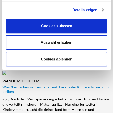
LÜFTEN MIT SOLARER ENERGIE
Details zeigen
Ein gesundes Raumklima schaffen, Schimmel vermeiden und die
Bausubstanz schützen
(djd). Nicht nur der Mensch muss atmen. Auch Gebäude benötigen
Cookies zulassen
Frischluft. Ohne einen regelmäßigen Austausch staut sich
verbrauchte Atemluft, Feuchtigkeit setzt sich an kühlen Wänden ab
und am Ende kann Schimmel die Bausubstanz bedrohen. Das Lüften
Auswahl erlauben
per Hand ist nicht immer praktikabel, zum Beispiel in Kellerräumen
oder bei Ferienhäusern, die nur zeitweise genutzt werden.
Automatische Systeme…
Cookies ablehnen
DJD-Nr.: 76345
2617 Zeichen
mehr
WÄNDE MIT DICKEM FELL
Wie Oberflächen in Haushalten mit Tieren oder Kindern länger schön
bleiben
(djd). Nach dem Waldspaziergang schüttelt sich der Hund im Flur aus
und verteilt ringsherum Matschspritzer. Nur eine Tür weiter im
Kinderzimmer rutscht die kleine Hand beim Malen aus und