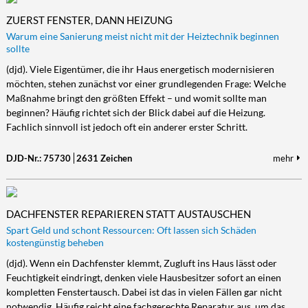
ZUERST FENSTER, DANN HEIZUNG
Warum eine Sanierung meist nicht mit der Heiztechnik beginnen
sollte
(djd). Viele Eigentümer, die ihr Haus energetisch modernisieren
möchten, stehen zunächst vor einer grundlegenden Frage: Welche
Maßnahme bringt den größten Effekt – und womit sollte man
beginnen? Häufig richtet sich der Blick dabei auf die Heizung.
Fachlich sinnvoll ist jedoch oft ein anderer erster Schritt.
DJD-Nr.: 75730
2631 Zeichen
mehr
DACHFENSTER REPARIEREN STATT AUSTAUSCHEN
Spart Geld und schont Ressourcen: Oft lassen sich Schäden
kostengünstig beheben
(djd). Wenn ein Dachfenster klemmt, Zugluft ins Haus lässt oder
Feuchtigkeit eindringt, denken viele Hausbesitzer sofort an einen
kompletten Fenstertausch. Dabei ist das in vielen Fällen gar nicht
notwendig. Häufig reicht eine fachgerechte Reparatur aus, um das