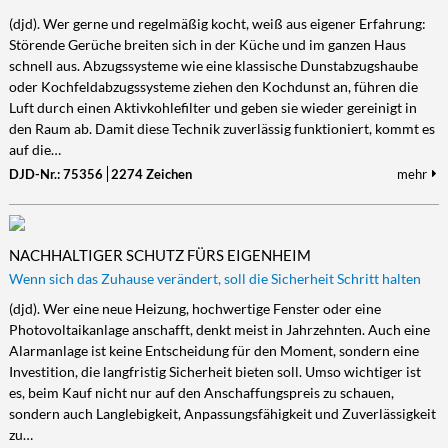
(djd). Wer gerne und regelmäßig kocht, weiß aus eigener Erfahrung:
Störende Gerüche breiten sich in der Küche und im ganzen Haus
schnell aus. Abzugssysteme wie eine klassische Dunstabzugshaube
oder Kochfeldabzugssysteme ziehen den Kochdunst an, führen die
Luft durch einen Aktivkohlefilter und geben sie wieder gereinigt in
den Raum ab. Damit diese Technik zuverlässig funktioniert, kommt es
auf die…
DJD-Nr.: 75356
2274 Zeichen
mehr
NACHHALTIGER SCHUTZ FÜRS EIGENHEIM
Wenn sich das Zuhause verändert, soll die Sicherheit Schritt halten
(djd). Wer eine neue Heizung, hochwertige Fenster oder eine
Photovoltaikanlage anschafft, denkt meist in Jahrzehnten. Auch eine
Alarmanlage ist keine Entscheidung für den Moment, sondern eine
Investition, die langfristig Sicherheit bieten soll. Umso wichtiger ist
es, beim Kauf nicht nur auf den Anschaffungspreis zu schauen,
sondern auch Langlebigkeit, Anpassungsfähigkeit und Zuverlässigkeit
zu…