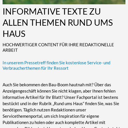
Kultur/Literatur
Fahrrad/E-Bike
Landschaft/Berge
Rund ums Haus
TECHNIK
INFORMATIVE TEXTE ZU
Mode
Mobilität
Meer
Garten
Technik
ALLEN THEMEN RUND UMS
Soziales/Umwelt
Städte/Kultur
Haus
Hardware/Software
HAUS
Sport
Weitere Reisethemen
Ratgeber
Kommunikation/Internet
Trendy
Wohnen/Leben
Digitalisierung/Multimedia
HOCHWERTIGER CONTENT FÜR IHRE REDAKTIONELLE
ARBEIT
Wellness
Trends/Mobil
In unserem Pressetreff finden Sie kostenlose Service- und
Verbraucherthemen für Ihr Ressort
Auch Sie bekommen den Bau-Boom hautnah mit? Über das
Anzeigengeschäft können Sie nicht klagen, aber Ihnen fehlen
informative Artikel für Ihr Blatt? Unser Fachportal ist bestens
bestückt und in der Rubrik „Rund ums Haus“ finden Sie, was Sie
benötigen. Täglich nutzen Redaktionen unser
Servicethemenportal, um sich Inspiration für eigene
Publikationen zu holen oder auch komplette Artikel mit