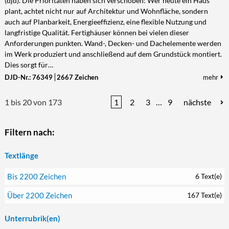
(djd). Die Prioritäten haben sich verschoben: Wer heute ein Haus
plant, achtet nicht nur auf Architektur und Wohnfläche, sondern
auch auf Planbarkeit, Energieeffizienz, eine flexible Nutzung und
langfristige Qualität. Fertighäuser können bei vielen dieser
Anforderungen punkten. Wand-, Decken- und Dachelemente werden
im Werk produziert und anschließend auf dem Grundstück montiert.
Dies sorgt für…
DJD-Nr.: 76349
2667 Zeichen
mehr
1 bis 20 von 173
1
2
3
…
9
nächste
Filtern nach:
Textlänge
Bis 2200 Zeichen
6 Text(e)
Über 2200 Zeichen
167 Text(e)
Unterrubrik(en)