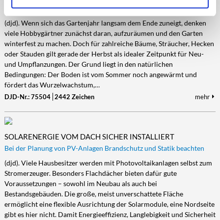
Im Herbst pflanzen und mit Pflanzenkur kräftig durchstarten
(djd). Wenn sich das Gartenjahr langsam dem Ende zuneigt, denken
viele Hobbygärtner zunächst daran, aufzuräumen und den Garten
winterfest zu machen. Doch für zahlreiche Bäume, Sträucher, Hecken
oder Stauden gilt gerade der Herbst als idealer Zeitpunkt für Neu-
und Umpflanzungen. Der Grund liegt in den natürlichen
Bedingungen: Der Boden ist vom Sommer noch angewärmt und
fördert das Wurzelwachstum,…
DJD-Nr.: 75504
2442 Zeichen
mehr
SOLARENERGIE VOM DACH SICHER INSTALLIERT
Bei der Planung von PV-Anlagen Brandschutz und Statik beachten
(djd). Viele Hausbesitzer werden mit Photovoltaikanlagen selbst zum
Stromerzeuger. Besonders Flachdächer bieten dafür gute
Voraussetzungen – sowohl im Neubau als auch bei
Bestandsgebäuden. Die große, meist unverschattete Fläche
ermöglicht eine flexible Ausrichtung der Solarmodule, eine Nordseite
gibt es hier nicht. Damit Energieeffizienz, Langlebigkeit und Sicherheit