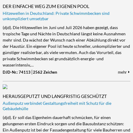
DER EINFACHE WEG ZUM EIGENEN POOL
Hitzewellen in Deutschland: Private Schwimmbecken sind
unkompliziert umsetzbar
(djd). Die Hitzewellen im Juni und Juli 2026 haben gezeigt, dass
tropische Tage und Nächte in Deutschland längst keine Ausnahmen
mehr sind. Da wächst der Wunsch nach einer Abkühlung direkt vor
der Haustür. Ein eigener Pool ist heute schneller, unkomplizierter und
günstiger realisierbar, als viele vermuten. Auch das Vorurteil, das
private Schwimmbecken sei grundsätzlich energie- und
wasserintensiv,…
DJD-Nr.: 74113
2562 Zeichen
mehr
HERAUSGEPUTZT UND LANGFRISTIG GESCHÜTZT
Außenputz verbindet Gestaltungsfreiheit mit Schutz für die
Gebäudehülle
(djd). Er soll das Eigenheim dauerhaft schmücken, für einen
gelungenen ersten Eindruck sorgen und die Bausubstanz schützen:
Ein Außenputz ist bei der Fassadengestaltung für viele Bauherren und