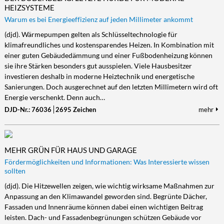
HEIZSYSTEME
Warum es bei Energieeffizienz auf jeden Millimeter ankommt
(djd). Wärmepumpen gelten als Schlüsseltechnologie für
klimafreundliches und kostensparendes Heizen. In Kombination mit
einer guten Gebäudedämmung und einer Fußbodenheizung können
sie ihre Stärken besonders gut ausspielen. Viele Hausbesitzer
investieren deshalb in moderne Heiztechnik und energetische
Sanierungen. Doch ausgerechnet auf den letzten Millimetern wird oft
Energie verschenkt. Denn auch…
DJD-Nr.: 76036
2695 Zeichen
mehr
MEHR GRÜN FÜR HAUS UND GARAGE
Fördermöglichkeiten und Informationen: Was Interessierte wissen
sollten
(djd). Die Hitzewellen zeigen, wie wichtig wirksame Maßnahmen zur
Anpassung an den Klimawandel geworden sind. Begrünte Dächer,
Fassaden und Innenräume können dabei einen wichtigen Beitrag
leisten. Dach- und Fassadenbegrünungen schützen Gebäude vor