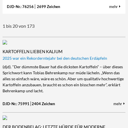
DJD-Nr.: 76256
2699 Zeichen
mehr
1 bis 20 von 173
KARTOFFELN LIEBEN KALIUM
2025 war ein Rekorderntejahr bei den deutschen Erdäpfeln
(djd). "Der dümmste Bauer hat die dicksten Kartoffeln“ – über dieses
Sprichwort kann Tobias Behrenkamp nur müde lächeln. „Wenn das
alles so einfach wäre, wäre es schön. Aber um qualitativ hochwertige
Kartoffeln anzubauen, braucht es schon ein bisschen mehr“, erklärt
Behrenkamp und lacht.
DJD-Nr.: 75991
2404 Zeichen
mehr
DER BODENBELAG: LETZTE HÜRDE FÜR MODERNE